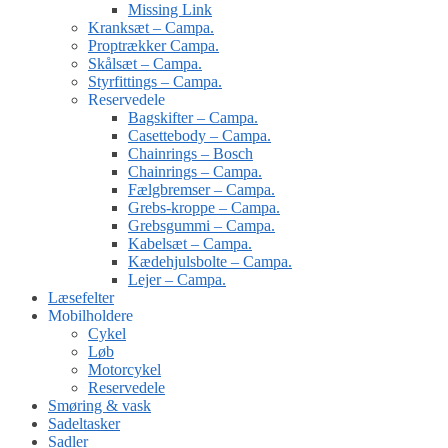
Missing Link
Kranksæt – Campa.
Proptrækker Campa.
Skålsæt – Campa.
Styrfittings – Campa.
Reservedele
Bagskifter – Campa.
Casettebody – Campa.
Chainrings – Bosch
Chainrings – Campa.
Fælgbremser – Campa.
Grebs-kroppe – Campa.
Grebsgummi – Campa.
Kabelsæt – Campa.
Kædehjulsbolte – Campa.
Lejer – Campa.
Læsefelter
Mobilholdere
Cykel
Løb
Motorcykel
Reservedele
Smøring & vask
Sadeltasker
Sadler