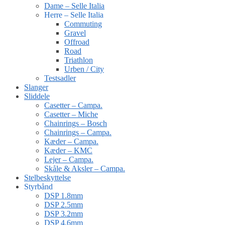
Dame – Selle Italia
Herre – Selle Italia
Commuting
Gravel
Offroad
Road
Triathlon
Urben / City
Testsadler
Slanger
Sliddele
Casetter – Campa.
Casetter – Miche
Chainrings – Bosch
Chainrings – Campa.
Kæder – Campa.
Kæder – KMC
Lejer – Campa.
Skåle & Aksler – Campa.
Stelbeskyttelse
Styrbånd
DSP 1.8mm
DSP 2.5mm
DSP 3.2mm
DSP 4.6mm