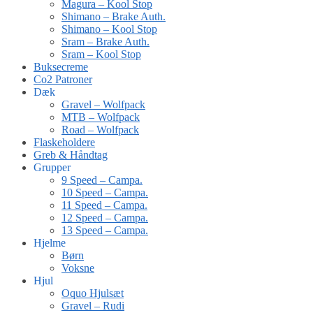
Magura – Kool Stop
Shimano – Brake Auth.
Shimano – Kool Stop
Sram – Brake Auth.
Sram – Kool Stop
Buksecreme
Co2 Patroner
Dæk
Gravel – Wolfpack
MTB – Wolfpack
Road – Wolfpack
Flaskeholdere
Greb & Håndtag
Grupper
9 Speed – Campa.
10 Speed – Campa.
11 Speed – Campa.
12 Speed – Campa.
13 Speed – Campa.
Hjelme
Børn
Voksne
Hjul
Oquo Hjulsæt
Gravel – Rudi