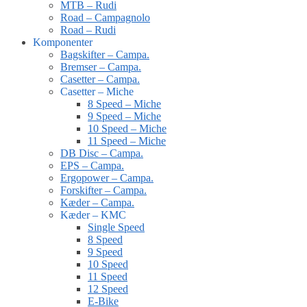
MTB – Rudi
Road – Campagnolo
Road – Rudi
Komponenter
Bagskifter – Campa.
Bremser – Campa.
Casetter – Campa.
Casetter – Miche
8 Speed – Miche
9 Speed – Miche
10 Speed – Miche
11 Speed – Miche
DB Disc – Campa.
EPS – Campa.
Ergopower – Campa.
Forskifter – Campa.
Kæder – Campa.
Kæder – KMC
Single Speed
8 Speed
9 Speed
10 Speed
11 Speed
12 Speed
E-Bike