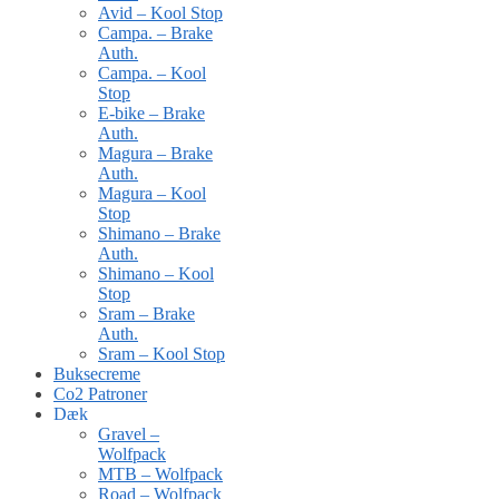
Avid – Kool Stop
Campa. – Brake
Auth.
Campa. – Kool
Stop
E-bike – Brake
Auth.
Magura – Brake
Auth.
Magura – Kool
Stop
Shimano – Brake
Auth.
Shimano – Kool
Stop
Sram – Brake
Auth.
Sram – Kool Stop
Buksecreme
Co2 Patroner
Dæk
Gravel –
Wolfpack
MTB – Wolfpack
Road – Wolfpack