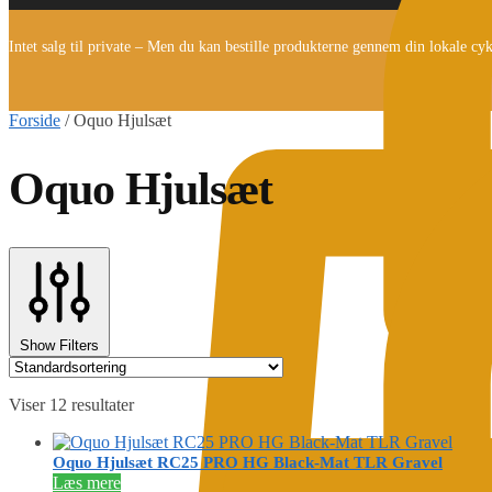
Intet salg til private – Men du kan bestille produkterne gennem din lokale cy
Forside
/
Oquo Hjulsæt
Oquo Hjulsæt
Show Filters
Viser 12 resultater
Oquo Hjulsæt RC25 PRO HG Black-Mat TLR Gravel
Læs mere