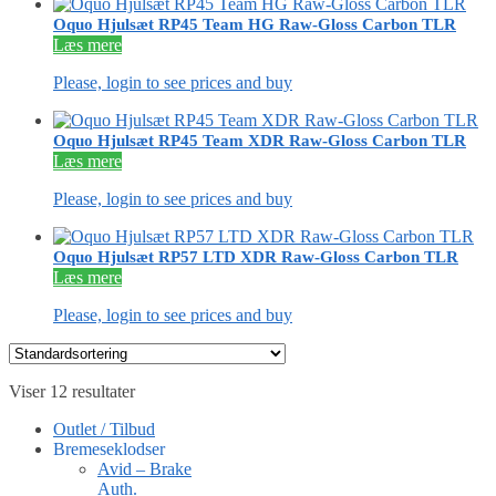
Oquo Hjulsæt RP45 Team HG Raw-Gloss Carbon TLR
Læs mere
Please, login to see prices and buy
Oquo Hjulsæt RP45 Team XDR Raw-Gloss Carbon TLR
Læs mere
Please, login to see prices and buy
Oquo Hjulsæt RP57 LTD XDR Raw-Gloss Carbon TLR
Læs mere
Please, login to see prices and buy
Viser 12 resultater
Outlet / Tilbud
Bremeseklodser
Avid – Brake
Auth.