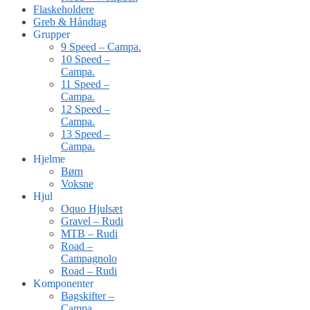
Flaskeholdere
Greb & Håndtag
Grupper
9 Speed – Campa.
10 Speed –
Campa.
11 Speed –
Campa.
12 Speed –
Campa.
13 Speed –
Campa.
Hjelme
Børn
Voksne
Hjul
Oquo Hjulsæt
Gravel – Rudi
MTB – Rudi
Road –
Campagnolo
Road – Rudi
Komponenter
Bagskifter –
Campa.