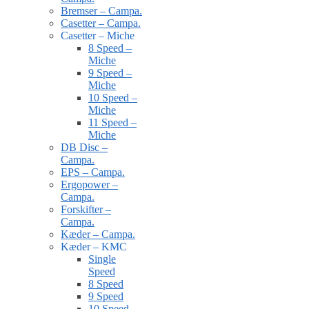
Bremser – Campa.
Casetter – Campa.
Casetter – Miche
8 Speed –
Miche
9 Speed –
Miche
10 Speed –
Miche
11 Speed –
Miche
DB Disc –
Campa.
EPS – Campa.
Ergopower –
Campa.
Forskifter –
Campa.
Kæder – Campa.
Kæder – KMC
Single
Speed
8 Speed
9 Speed
10 Speed