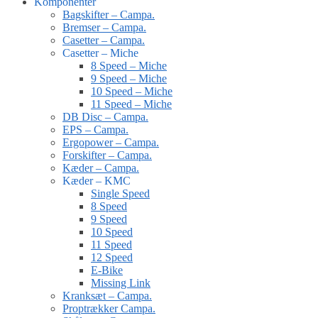
Komponenter
Bagskifter – Campa.
Bremser – Campa.
Casetter – Campa.
Casetter – Miche
8 Speed – Miche
9 Speed – Miche
10 Speed – Miche
11 Speed – Miche
DB Disc – Campa.
EPS – Campa.
Ergopower – Campa.
Forskifter – Campa.
Kæder – Campa.
Kæder – KMC
Single Speed
8 Speed
9 Speed
10 Speed
11 Speed
12 Speed
E-Bike
Missing Link
Kranksæt – Campa.
Proptrækker Campa.