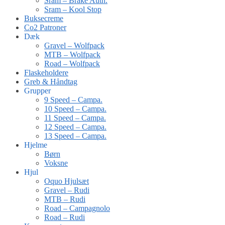
Sram – Brake Auth.
Sram – Kool Stop
Buksecreme
Co2 Patroner
Dæk
Gravel – Wolfpack
MTB – Wolfpack
Road – Wolfpack
Flaskeholdere
Greb & Håndtag
Grupper
9 Speed – Campa.
10 Speed – Campa.
11 Speed – Campa.
12 Speed – Campa.
13 Speed – Campa.
Hjelme
Børn
Voksne
Hjul
Oquo Hjulsæt
Gravel – Rudi
MTB – Rudi
Road – Campagnolo
Road – Rudi