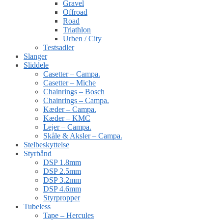
Gravel
Offroad
Road
Triathlon
Urben / City
Testsadler
Slanger
Sliddele
Casetter – Campa.
Casetter – Miche
Chainrings – Bosch
Chainrings – Campa.
Kæder – Campa.
Kæder – KMC
Lejer – Campa.
Skåle & Aksler – Campa.
Stelbeskyttelse
Styrbånd
DSP 1.8mm
DSP 2.5mm
DSP 3.2mm
DSP 4.6mm
Styrpropper
Tubeless
Tape – Hercules