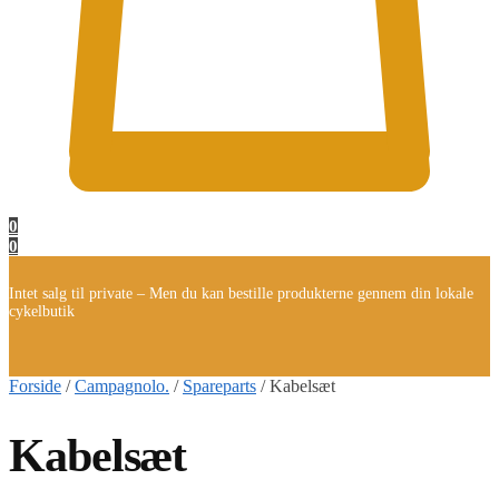
0
0
Intet salg til private – Men du kan bestille produkterne gennem din lokale
cykelbutik
Forside
/
Campagnolo.
/
Spareparts
/
Kabelsæt
Kabelsæt