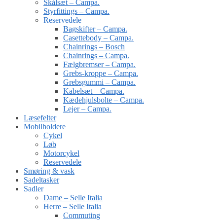
Skålsæt – Campa.
Styrfittings – Campa.
Reservedele
Bagskifter – Campa.
Casettebody – Campa.
Chainrings – Bosch
Chainrings – Campa.
Fælgbremser – Campa.
Grebs-kroppe – Campa.
Grebsgummi – Campa.
Kabelsæt – Campa.
Kædehjulsbolte – Campa.
Lejer – Campa.
Læsefelter
Mobilholdere
Cykel
Løb
Motorcykel
Reservedele
Smøring & vask
Sadeltasker
Sadler
Dame – Selle Italia
Herre – Selle Italia
Commuting