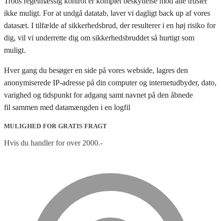
Trods regelmæssig kontrol er komplet beskyttelse mod alle trusler
ikke muligt. For at undgå datatab, laver vi dagligt back up af vores
datasæt. I tilfælde af sikkerhedsbrud, der resulterer i en høj risiko for
dig, vil vi underrette dig om sikkerhedsbruddet så hurtigt som
muligt.
Hver gang du besøger en side på vores webside, lagres den
anonymiserede IP-adresse på din computer og internetudbyder, dato,
varighed og tidspunkt for adgang samt navnet på den åbnede
fil sammen med datamængden i en logfil
MULIGHED FOR GRATIS FRAGT
Hvis du handler for over 2000.-