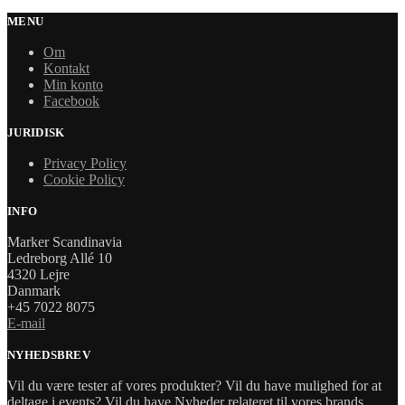
MENU
Om
Kontakt
Min konto
Facebook
JURIDISK
Privacy Policy
Cookie Policy
INFO
Marker Scandinavia
Ledreborg Allé 10
4320 Lejre
Danmark
+45 7022 8075
E-mail
NYHEDSBREV
Vil du være tester af vores produkter? Vil du have mulighed for at
deltage i events? Vil du have Nyheder relateret til vores brands