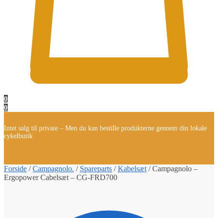
0
0
Intet salg til private – Men du kan bestille produkterne gennem din lokale
cykelbutik
Forside
/
Campagnolo.
/
Spareparts
/
Kabelsæt
/
Campagnolo –
Ergopower Cabelsæt – CG-FRD700