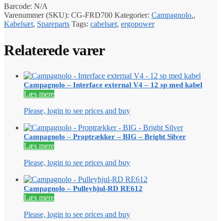
Barcode:
N/A
Varenummer (SKU):
CG-FRD700
Kategorier:
Campagnolo.
,
Kabelsæt
,
Spareparts
Tags:
cabelsæt
,
ergopower
Relaterede varer
Campagnolo – Interface external V4 – 12 sp med kabel
Læs mere
Please, login to see prices and buy
Campagnolo – Proptrækker – BIG – Bright Silver
Læs mere
Please, login to see prices and buy
Campagnolo – Pulleyhjul-RD RE612
Læs mere
Please, login to see prices and buy