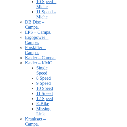
10 Speed –
Miche
11 Speed –
Miche
DB Disc –
Campa.
EPS – Campa.
Ergopower –
Campa.
Forskifter –
Campa.
Kæder – Campa.
Kæder – KMC
Single
Speed
8 Speed
9 Speed
10 Speed
11 Speed
12 Speed
E-Bike
Missing
Link
Kranksæt –
Campa.