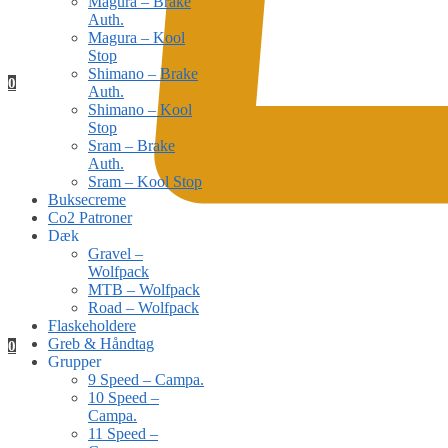
Magura – Brake
Auth.
Magura – Kool
Stop
Shimano – Brake
0
Auth.
Shimano – Kool
Stop
Sram – Brake
Auth.
Sram – Kool Stop
Buksecreme
Co2 Patroner
Dæk
Gravel –
Wolfpack
MTB – Wolfpack
Road – Wolfpack
Flaskeholdere
Greb & Håndtag
0
Grupper
9 Speed – Campa.
10 Speed –
Campa.
11 Speed –