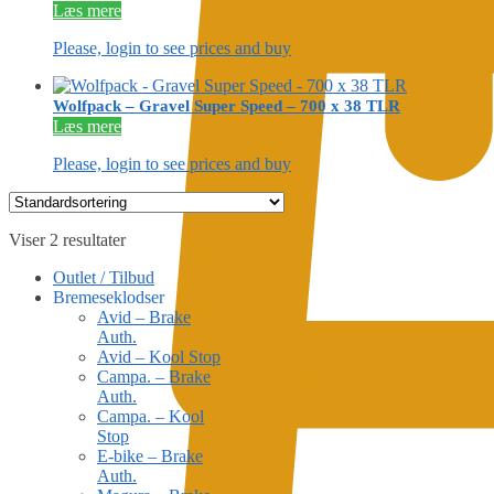
Læs mere
Please, login to see prices and buy
Wolfpack – Gravel Super Speed – 700 x 38 TLR
Læs mere
Please, login to see prices and buy
Viser 2 resultater
Outlet / Tilbud
Bremeseklodser
Avid – Brake
Auth.
Avid – Kool Stop
Campa. – Brake
Auth.
Campa. – Kool
Stop
E-bike – Brake
Auth.