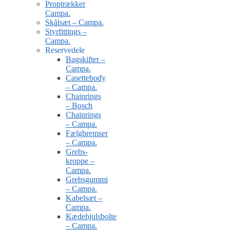
Proptrækker
Campa.
Skålsæt – Campa.
Styrfittings –
Campa.
Reservedele
Bagskifter –
Campa.
Casettebody
– Campa.
Chainrings
– Bosch
Chainrings
– Campa.
Fælgbremser
– Campa.
Grebs-
kroppe –
Campa.
Grebsgummi
– Campa.
Kabelsæt –
Campa.
Kædehjulsbolte
– Campa.