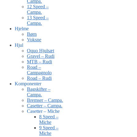
Campa.
12 Speed –
Campa.
13 Speed –
Campa.
Hjelme
Børn
Voksne
Hjul
Oquo Hjulsæt
Gravel – Rudi
MTB – Rudi
Road –
Campagnolo
Road – Rudi
Komponenter
Bagskifter –
Campa.
Bremser – Campa.
Casetter – Campa.
Casetter – Miche
8 Speed –
Miche
9 Speed –
Miche