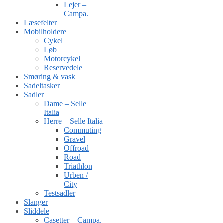
Lejer –
Campa.
Læsefelter
Mobilholdere
Cykel
Løb
Motorcykel
Reservedele
Smøring & vask
Sadeltasker
Sadler
Dame – Selle
Italia
Herre – Selle Italia
Commuting
Gravel
Offroad
Road
Triathlon
Urben /
City
Testsadler
Slanger
Sliddele
Casetter – Campa.