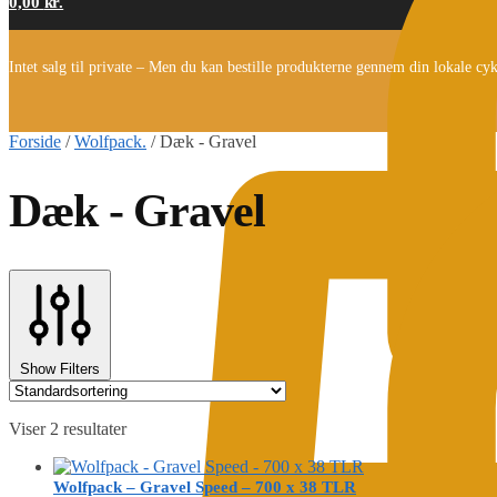
0,00
kr.
Intet salg til private – Men du kan bestille produkterne gennem din lokale cy
Forside
/
Wolfpack.
/
Dæk - Gravel
Dæk - Gravel
Show Filters
Viser 2 resultater
Wolfpack – Gravel Speed – 700 x 38 TLR