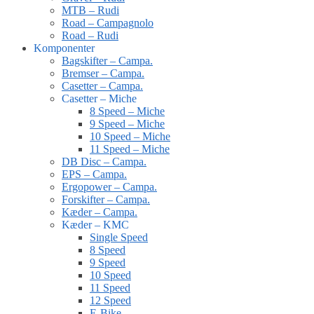
MTB – Rudi
Road – Campagnolo
Road – Rudi
Komponenter
Bagskifter – Campa.
Bremser – Campa.
Casetter – Campa.
Casetter – Miche
8 Speed – Miche
9 Speed – Miche
10 Speed – Miche
11 Speed – Miche
DB Disc – Campa.
EPS – Campa.
Ergopower – Campa.
Forskifter – Campa.
Kæder – Campa.
Kæder – KMC
Single Speed
8 Speed
9 Speed
10 Speed
11 Speed
12 Speed
E-Bike