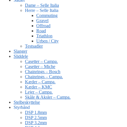
Sadler
Dame – Selle Italia
Herre – Selle Italia
Commuting
Gravel
Offroad
Road
Triathlon
Urben / City
Testsadler
Slanger
Sliddele
Casetter – Campa.
Casetter – Miche
Chainrings – Bosch
Chainrings – Campa.
Kæder – Campa.
Kæder – KMC
Lejer – Campa.
Skåle & Aksler – Campa.
Stelbeskyttelse
Styrbånd
DSP 1.8mm
DSP 2.5mm
DSP 3.2mm