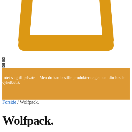
0
0
Intet salg til private – Men du kan bestille produkterne gennem din lokale
cykelbutik
Forside
/
Wolfpack.
Wolfpack.