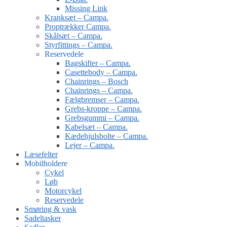
Missing Link
Kranksæt – Campa.
Proptrækker Campa.
Skålsæt – Campa.
Styrfittings – Campa.
Reservedele
Bagskifter – Campa.
Casettebody – Campa.
Chainrings – Bosch
Chainrings – Campa.
Fælgbremser – Campa.
Grebs-kroppe – Campa.
Grebsgummi – Campa.
Kabelsæt – Campa.
Kædehjulsbolte – Campa.
Lejer – Campa.
Læsefelter
Mobilholdere
Cykel
Løb
Motorcykel
Reservedele
Smøring & vask
Sadeltasker