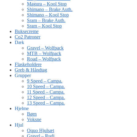
Magura – Kool Stop
Shimano – Brake Auth.
Shimano – Kool Stop
Sram – Brake Auth.
Sram – Kool Stop
Buksecreme
Co2 Patroner
Dæk
Gravel – Wolfpack
MTB – Wolfpack
Road – Wolfpack
Flaskeholdere
Greb & Håndtag
Grupper
9 Speed – Campa.
10 Speed – Campa.
11 Speed – Campa.
12 Speed – Campa.
13 Speed – Campa.
Hjelme
Børn
Voksne
Hjul
Oquo Hjulsæt
Gravel – Rudi