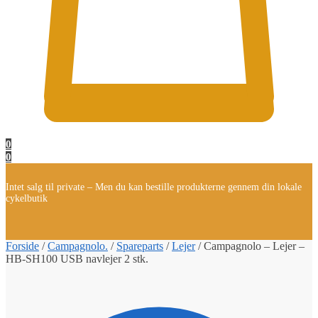
0
0
Intet salg til private – Men du kan bestille produkterne gennem din lokale
cykelbutik
Forside
/
Campagnolo.
/
Spareparts
/
Lejer
/
Campagnolo – Lejer –
HB-SH100 USB navlejer 2 stk.