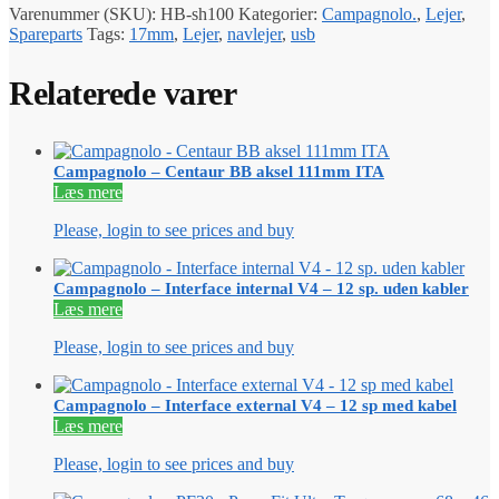
Varenummer (SKU):
HB-sh100
Kategorier:
Campagnolo.
,
Lejer
,
Spareparts
Tags:
17mm
,
Lejer
,
navlejer
,
usb
Relaterede varer
Campagnolo – Centaur BB aksel 111mm ITA
Læs mere
Please, login to see prices and buy
Campagnolo – Interface internal V4 – 12 sp. uden kabler
Læs mere
Please, login to see prices and buy
Campagnolo – Interface external V4 – 12 sp med kabel
Læs mere
Please, login to see prices and buy