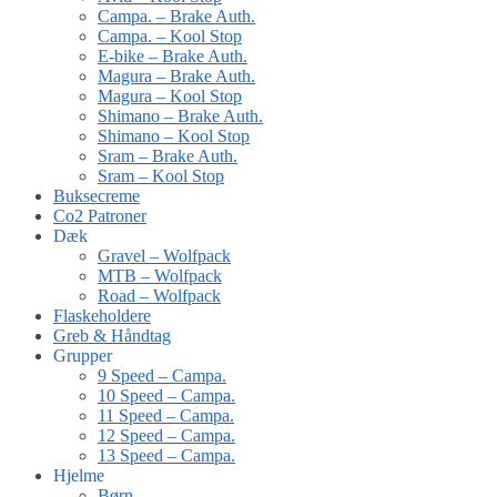
Campa. – Brake Auth.
Campa. – Kool Stop
E-bike – Brake Auth.
Magura – Brake Auth.
Magura – Kool Stop
Shimano – Brake Auth.
Shimano – Kool Stop
Sram – Brake Auth.
Sram – Kool Stop
Buksecreme
Co2 Patroner
Dæk
Gravel – Wolfpack
MTB – Wolfpack
Road – Wolfpack
Flaskeholdere
Greb & Håndtag
Grupper
9 Speed – Campa.
10 Speed – Campa.
11 Speed – Campa.
12 Speed – Campa.
13 Speed – Campa.
Hjelme
Børn