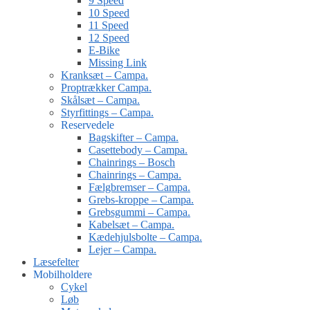
9 Speed
10 Speed
11 Speed
12 Speed
E-Bike
Missing Link
Kranksæt – Campa.
Proptrækker Campa.
Skålsæt – Campa.
Styrfittings – Campa.
Reservedele
Bagskifter – Campa.
Casettebody – Campa.
Chainrings – Bosch
Chainrings – Campa.
Fælgbremser – Campa.
Grebs-kroppe – Campa.
Grebsgummi – Campa.
Kabelsæt – Campa.
Kædehjulsbolte – Campa.
Lejer – Campa.
Læsefelter
Mobilholdere
Cykel
Løb