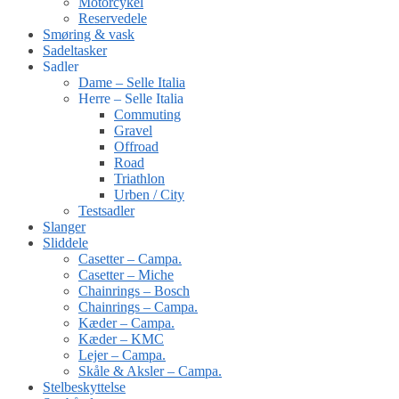
Motorcykel
Reservedele
Smøring & vask
Sadeltasker
Sadler
Dame – Selle Italia
Herre – Selle Italia
Commuting
Gravel
Offroad
Road
Triathlon
Urben / City
Testsadler
Slanger
Sliddele
Casetter – Campa.
Casetter – Miche
Chainrings – Bosch
Chainrings – Campa.
Kæder – Campa.
Kæder – KMC
Lejer – Campa.
Skåle & Aksler – Campa.
Stelbeskyttelse