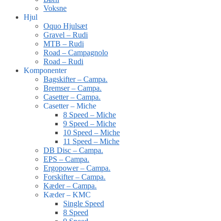
Voksne
Hjul
Oquo Hjulsæt
Gravel – Rudi
MTB – Rudi
Road – Campagnolo
Road – Rudi
Komponenter
Bagskifter – Campa.
Bremser – Campa.
Casetter – Campa.
Casetter – Miche
8 Speed – Miche
9 Speed – Miche
10 Speed – Miche
11 Speed – Miche
DB Disc – Campa.
EPS – Campa.
Ergopower – Campa.
Forskifter – Campa.
Kæder – Campa.
Kæder – KMC
Single Speed
8 Speed