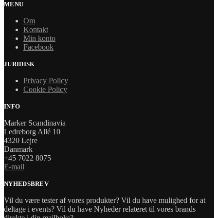
MENU
Om
Kontakt
Min konto
Facebook
JURIDISK
Privacy Policy
Cookie Policy
INFO
Marker Scandinavia
Ledreborg Allé 10
4320 Lejre
Danmark
+45 7022 8075
E-mail
NYHEDSBREV
Vil du være tester af vores produkter? Vil du have mulighed for at
deltage i events? Vil du have Nyheder relateret til vores brands
direkte i din mailboks?