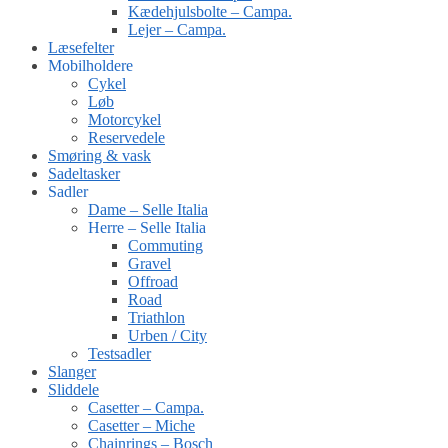
Kædehjulsbolte – Campa.
Lejer – Campa.
Læsefelter
Mobilholdere
Cykel
Løb
Motorcykel
Reservedele
Smøring & vask
Sadeltasker
Sadler
Dame – Selle Italia
Herre – Selle Italia
Commuting
Gravel
Offroad
Road
Triathlon
Urben / City
Testsadler
Slanger
Sliddele
Casetter – Campa.
Casetter – Miche
Chainrings – Bosch