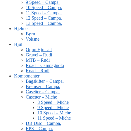
9 Speed – Campa.
10 Speed – Campa.
11 Speed – Campa.
12 Speed – Campa.
13 Speed – Campa.
Hjelme
Børn
Voksne
Hjul
Oquo Hjulsæt
Gravel – Rudi
MTB – Rudi
Road – Campagnolo
Road – Rudi
Komponenter
Bagskifter – Campa.
Bremser – Campa.
Casetter – Campa.
Casetter – Miche
8 Speed – Miche
9 Speed – Miche
10 Speed – Miche
11 Speed – Miche
DB Disc – Campa.
EPS – Campa.