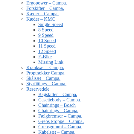
Ergopower – Campa.
Forskifter – Campa.
Kæder – Campa.
Kæder – KMC
Single Speed
8 Speed
9 Speed
10 Speed
11 Speed
12 Speed
E-Bike
Missing Link
Kranksæt – Campa.
Proptrækker Campa.
Skålsæt – Campa.
Styrfittings – Campa.
Reservedele
Bagskifter – Campa.
Casettebody – Campa.
Chainrings – Bosch
Chainrings – Campa.
Fælgbremser – Campa.
Grebs-kroppe – Campa.
Grebsgummi – Campa.
Kabelsæt – Campa.