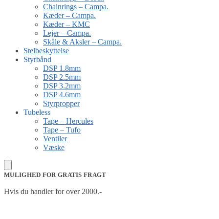
Chainrings – Campa.
Kæder – Campa.
Kæder – KMC
Lejer – Campa.
Skåle & Aksler – Campa.
Stelbeskyttelse
Styrbånd
DSP 1.8mm
DSP 2.5mm
DSP 3.2mm
DSP 4.6mm
Styrpropper
Tubeless
Tape – Hercules
Tape – Tufo
Ventiler
Væske
MULIGHED FOR GRATIS FRAGT
Hvis du handler for over 2000.-