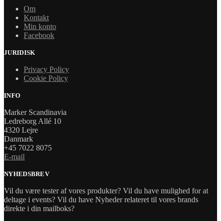
Om
Kontakt
Min konto
Facebook
JURIDISK
Privacy Policy
Cookie Policy
INFO
Marker Scandinavia
Ledreborg Allé 10
4320 Lejre
Danmark
+45 7022 8075
E-mail
NYHEDSBREV
Vil du være tester af vores produkter? Vil du have mulighed for at
deltage i events? Vil du have Nyheder relateret til vores brands
direkte i din mailboks?