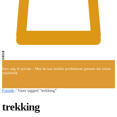
0
0
Intet salg til private – Men du kan bestille produkterne gennem din lokale
cykelbutik
Forside
/
Varer tagged “trekking”
trekking