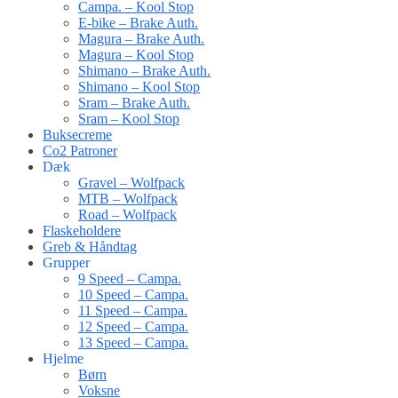
Campa. – Kool Stop
E-bike – Brake Auth.
Magura – Brake Auth.
Magura – Kool Stop
Shimano – Brake Auth.
Shimano – Kool Stop
Sram – Brake Auth.
Sram – Kool Stop
Buksecreme
Co2 Patroner
Dæk
Gravel – Wolfpack
MTB – Wolfpack
Road – Wolfpack
Flaskeholdere
Greb & Håndtag
Grupper
9 Speed – Campa.
10 Speed – Campa.
11 Speed – Campa.
12 Speed – Campa.
13 Speed – Campa.
Hjelme
Børn
Voksne