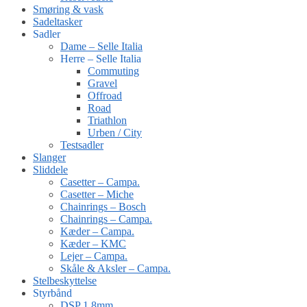
Smøring & vask
Sadeltasker
Sadler
Dame – Selle Italia
Herre – Selle Italia
Commuting
Gravel
Offroad
Road
Triathlon
Urben / City
Testsadler
Slanger
Sliddele
Casetter – Campa.
Casetter – Miche
Chainrings – Bosch
Chainrings – Campa.
Kæder – Campa.
Kæder – KMC
Lejer – Campa.
Skåle & Aksler – Campa.
Stelbeskyttelse
Styrbånd
DSP 1.8mm