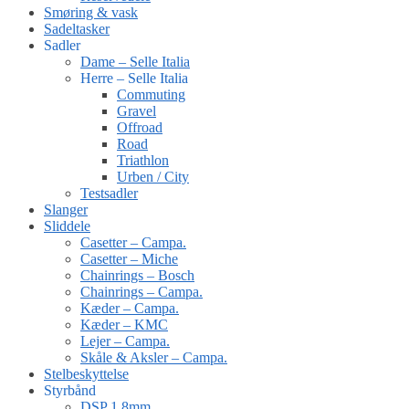
Smøring & vask
Sadeltasker
Sadler
Dame – Selle Italia
Herre – Selle Italia
Commuting
Gravel
Offroad
Road
Triathlon
Urben / City
Testsadler
Slanger
Sliddele
Casetter – Campa.
Casetter – Miche
Chainrings – Bosch
Chainrings – Campa.
Kæder – Campa.
Kæder – KMC
Lejer – Campa.
Skåle & Aksler – Campa.
Stelbeskyttelse
Styrbånd
DSP 1.8mm