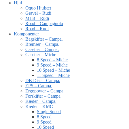
Hjul
Oquo Hjulsæt
Gravel – Rudi
MTB – Rudi
Road – Campagnolo
Road – Rudi
Komponenter
Bagskifter – Campa.
Bremser – Campa.
Casetter – Campa.
Casetter – Miche
8 Speed – Miche
9 Speed – Miche
10 Speed – Miche
11 Speed – Miche
DB Disc – Campa.
EPS – Campa.
Ergopower – Campa.
Forskifter – Campa.
Kæder – Campa.
Kæder – KMC
Single Speed
8 Speed
9 Speed
10 Speed