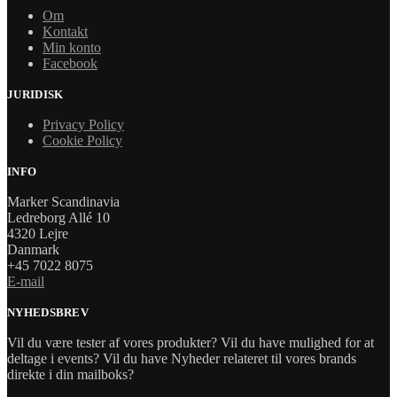
Om
Kontakt
Min konto
Facebook
JURIDISK
Privacy Policy
Cookie Policy
INFO
Marker Scandinavia
Ledreborg Allé 10
4320 Lejre
Danmark
+45 7022 8075
E-mail
NYHEDSBREV
Vil du være tester af vores produkter? Vil du have mulighed for at
deltage i events? Vil du have Nyheder relateret til vores brands
direkte i din mailboks?