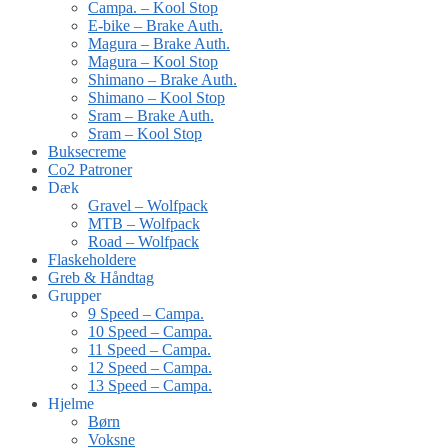
Campa. – Kool Stop
E-bike – Brake Auth.
Magura – Brake Auth.
Magura – Kool Stop
Shimano – Brake Auth.
Shimano – Kool Stop
Sram – Brake Auth.
Sram – Kool Stop
Buksecreme
Co2 Patroner
Dæk
Gravel – Wolfpack
MTB – Wolfpack
Road – Wolfpack
Flaskeholdere
Greb & Håndtag
Grupper
9 Speed – Campa.
10 Speed – Campa.
11 Speed – Campa.
12 Speed – Campa.
13 Speed – Campa.
Hjelme
Børn
Voksne