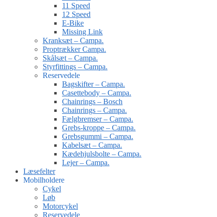
11 Speed
12 Speed
E-Bike
Missing Link
Kranksæt – Campa.
Proptrækker Campa.
Skålsæt – Campa.
Styrfittings – Campa.
Reservedele
Bagskifter – Campa.
Casettebody – Campa.
Chainrings – Bosch
Chainrings – Campa.
Fælgbremser – Campa.
Grebs-kroppe – Campa.
Grebsgummi – Campa.
Kabelsæt – Campa.
Kædehjulsbolte – Campa.
Lejer – Campa.
Læsefelter
Mobilholdere
Cykel
Løb
Motorcykel
Reservedele