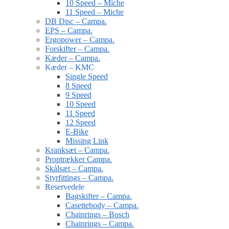
10 Speed – Miche
11 Speed – Miche
DB Disc – Campa.
EPS – Campa.
Ergopower – Campa.
Forskifter – Campa.
Kæder – Campa.
Kæder – KMC
Single Speed
8 Speed
9 Speed
10 Speed
11 Speed
12 Speed
E-Bike
Missing Link
Kranksæt – Campa.
Proptrækker Campa.
Skålsæt – Campa.
Styrfittings – Campa.
Reservedele
Bagskifter – Campa.
Casettebody – Campa.
Chainrings – Bosch
Chainrings – Campa.