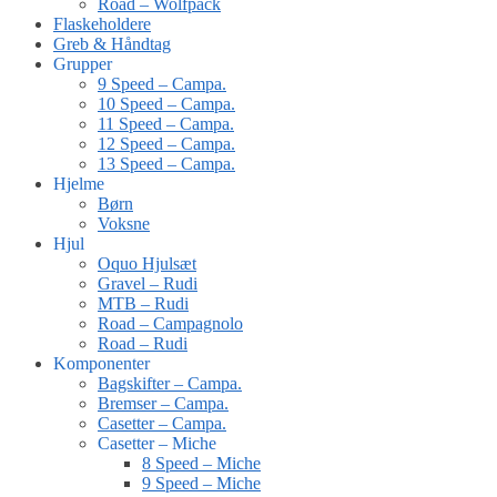
Road – Wolfpack
Flaskeholdere
Greb & Håndtag
Grupper
9 Speed – Campa.
10 Speed – Campa.
11 Speed – Campa.
12 Speed – Campa.
13 Speed – Campa.
Hjelme
Børn
Voksne
Hjul
Oquo Hjulsæt
Gravel – Rudi
MTB – Rudi
Road – Campagnolo
Road – Rudi
Komponenter
Bagskifter – Campa.
Bremser – Campa.
Casetter – Campa.
Casetter – Miche
8 Speed – Miche
9 Speed – Miche