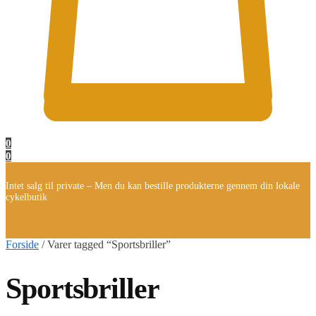
0
0
Intet salg til private – Men du kan bestille produkterne gennem din lokale
cykelbutik
Forside
/
Varer tagged “Sportsbriller”
Sportsbriller