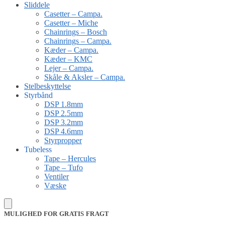
Sliddele
Casetter – Campa.
Casetter – Miche
Chainrings – Bosch
Chainrings – Campa.
Kæder – Campa.
Kæder – KMC
Lejer – Campa.
Skåle & Aksler – Campa.
Stelbeskyttelse
Styrbånd
DSP 1.8mm
DSP 2.5mm
DSP 3.2mm
DSP 4.6mm
Styrpropper
Tubeless
Tape – Hercules
Tape – Tufo
Ventiler
Væske
MULIGHED FOR GRATIS FRAGT