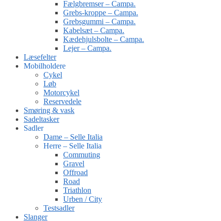
Fælgbremser – Campa.
Grebs-kroppe – Campa.
Grebsgummi – Campa.
Kabelsæt – Campa.
Kædehjulsbolte – Campa.
Lejer – Campa.
Læsefelter
Mobilholdere
Cykel
Løb
Motorcykel
Reservedele
Smøring & vask
Sadeltasker
Sadler
Dame – Selle Italia
Herre – Selle Italia
Commuting
Gravel
Offroad
Road
Triathlon
Urben / City
Testsadler
Slanger