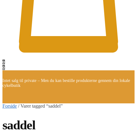
0
0
Intet salg til private – Men du kan bestille produkterne gennem din lokale
cykelbutik
Forside
/
Varer tagged “saddel”
saddel