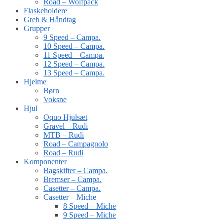
Road – Wolfpack
Flaskeholdere
Greb & Håndtag
Grupper
9 Speed – Campa.
10 Speed – Campa.
11 Speed – Campa.
12 Speed – Campa.
13 Speed – Campa.
Hjelme
Børn
Voksne
Hjul
Oquo Hjulsæt
Gravel – Rudi
MTB – Rudi
Road – Campagnolo
Road – Rudi
Komponenter
Bagskifter – Campa.
Bremser – Campa.
Casetter – Campa.
Casetter – Miche
8 Speed – Miche
9 Speed – Miche