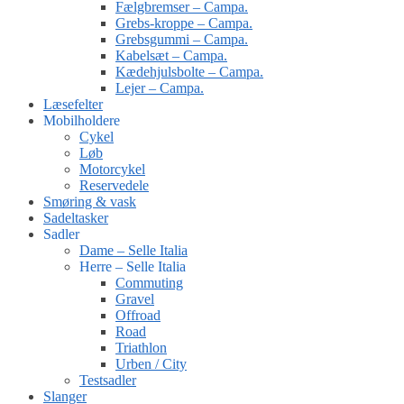
Fælgbremser – Campa.
Grebs-kroppe – Campa.
Grebsgummi – Campa.
Kabelsæt – Campa.
Kædehjulsbolte – Campa.
Lejer – Campa.
Læsefelter
Mobilholdere
Cykel
Løb
Motorcykel
Reservedele
Smøring & vask
Sadeltasker
Sadler
Dame – Selle Italia
Herre – Selle Italia
Commuting
Gravel
Offroad
Road
Triathlon
Urben / City
Testsadler
Slanger