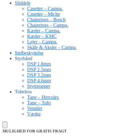
Sliddele
Casetter – Campa.
Casetter – Miche
Chainrings – Bosch
Chainrings – Campa.
Kæder – Campa.
Kæder – KMC
Lejer – Campa.
Skåle & Aksler – Campa.
Stelbeskyttelse
Styrbånd
DSP 1.8mm
DSP 2.5mm
DSP 3.2mm
DSP 4.6mm
Styrpropper
Tubeless
Tape – Hercules
Tape – Tufo
Ventiler
Væske
MULIGHED FOR GRATIS FRAGT