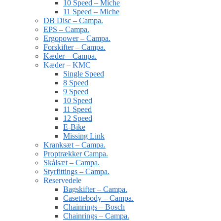
10 Speed – Miche
11 Speed – Miche
DB Disc – Campa.
EPS – Campa.
Ergopower – Campa.
Forskifter – Campa.
Kæder – Campa.
Kæder – KMC
Single Speed
8 Speed
9 Speed
10 Speed
11 Speed
12 Speed
E-Bike
Missing Link
Kranksæt – Campa.
Proptrækker Campa.
Skålsæt – Campa.
Styrfittings – Campa.
Reservedele
Bagskifter – Campa.
Casettebody – Campa.
Chainrings – Bosch
Chainrings – Campa.