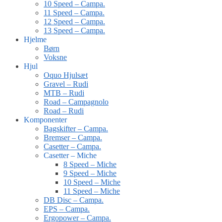
10 Speed – Campa.
11 Speed – Campa.
12 Speed – Campa.
13 Speed – Campa.
Hjelme
Børn
Voksne
Hjul
Oquo Hjulsæt
Gravel – Rudi
MTB – Rudi
Road – Campagnolo
Road – Rudi
Komponenter
Bagskifter – Campa.
Bremser – Campa.
Casetter – Campa.
Casetter – Miche
8 Speed – Miche
9 Speed – Miche
10 Speed – Miche
11 Speed – Miche
DB Disc – Campa.
EPS – Campa.
Ergopower – Campa.