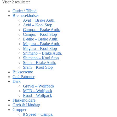
Viser 2 resultater
Outlet / Tilbud
Bremeseklodser
Avid – Brake Auth.
Avid – Kool Stop
Campa. – Brake Auth.
Campa. – Kool Stop
E-bike – Brake Auth.
Magura – Brake Auth.
Magura – Kool Stop
Shimano – Brake Auth.
Shimano – Kool Stop
Sram – Brake Auth.
Sram – Kool Stop
Buksecreme
Co2 Patroner
Dæk
Gravel – Wolfpack
MTB – Wolfpack
Road – Wolfpack
Flaskeholdere
Greb & Håndtag
Grupper
9 Speed – Campa.