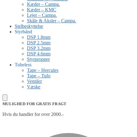
Kæder – Campa.
Kæder – KMC
Lejer – Campa.
Skåle & Aksler – Campa.
Stelbeskyttelse
Styrbånd
DSP 1.8mm
DSP 2.5mm
DSP 3.2mm
DSP 4.6mm
Styrpropper
Tubeless
Tape – Hercules
Tape – Tufo
Ventiler
Væske
MULIGHED FOR GRATIS FRAGT
Hvis du handler for over 2000.-