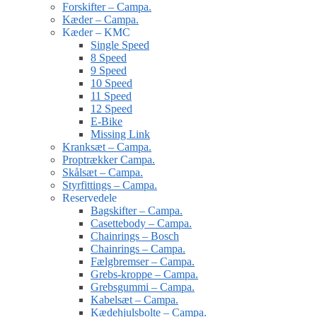
Forskifter – Campa.
Kæder – Campa.
Kæder – KMC
Single Speed
8 Speed
9 Speed
10 Speed
11 Speed
12 Speed
E-Bike
Missing Link
Kranksæt – Campa.
Proptrækker Campa.
Skålsæt – Campa.
Styrfittings – Campa.
Reservedele
Bagskifter – Campa.
Casettebody – Campa.
Chainrings – Bosch
Chainrings – Campa.
Fælgbremser – Campa.
Grebs-kroppe – Campa.
Grebsgummi – Campa.
Kabelsæt – Campa.
Kædehjulsbolte – Campa.