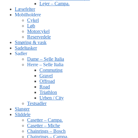
Lejer – Campa.
Læsefelter
Mobilholdere
Cykel
Løb
Motorcykel
Reservedele
Smøring & vask
Sadeltasker
Sadler
Dame – Selle Italia
Herre – Selle Italia
Commuting
Gravel
Offroad
Road
Triathlon
Urben / City
Testsadler
Slanger
Sliddele
Casetter – Campa.
Casetter – Miche
Chainrings – Bosch
Chainrings – Campa.