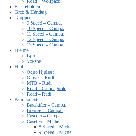
Road – Wolfpack
Flaskeholdere
Greb & Håndtag
Grupper
9 Speed – Campa.
10 Speed – Campa.
11 Speed – Campa.
12 Speed – Campa.
13 Speed – Campa.
Hjelme
Børn
Voksne
Hjul
Oquo Hjulsæt
Gravel – Rudi
MTB – Rudi
Road – Campagnolo
Road – Rudi
Komponenter
Bagskifter – Campa.
Bremser – Campa.
Casetter – Campa.
Casetter – Miche
8 Speed – Miche
9 Speed – Miche