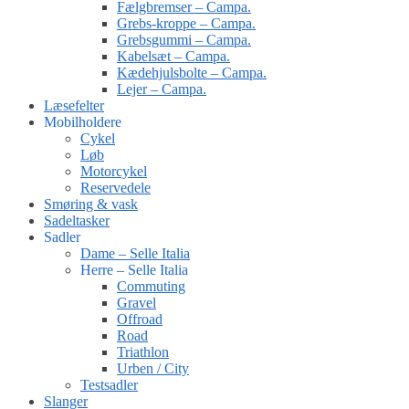
Fælgbremser – Campa.
Grebs-kroppe – Campa.
Grebsgummi – Campa.
Kabelsæt – Campa.
Kædehjulsbolte – Campa.
Lejer – Campa.
Læsefelter
Mobilholdere
Cykel
Løb
Motorcykel
Reservedele
Smøring & vask
Sadeltasker
Sadler
Dame – Selle Italia
Herre – Selle Italia
Commuting
Gravel
Offroad
Road
Triathlon
Urben / City
Testsadler
Slanger