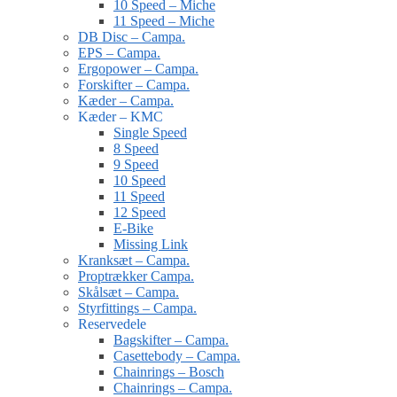
10 Speed – Miche
11 Speed – Miche
DB Disc – Campa.
EPS – Campa.
Ergopower – Campa.
Forskifter – Campa.
Kæder – Campa.
Kæder – KMC
Single Speed
8 Speed
9 Speed
10 Speed
11 Speed
12 Speed
E-Bike
Missing Link
Kranksæt – Campa.
Proptrækker Campa.
Skålsæt – Campa.
Styrfittings – Campa.
Reservedele
Bagskifter – Campa.
Casettebody – Campa.
Chainrings – Bosch
Chainrings – Campa.