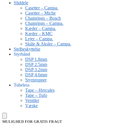
Sliddele
Casetter – Campa.
Casetter – Miche
Chainrings – Bosch
Chainrings – Campa.
Kæder – Campa.
Kæder – KMC
Lejer – Campa.
Skåle & Aksler – Campa.
Stelbeskyttelse
Styrbånd
DSP 1.8mm
DSP 2.5mm
DSP 3.2mm
DSP 4.6mm
Styrpropper
Tubeless
Tape – Hercules
Tape – Tufo
Ventiler
Væske
MULIGHED FOR GRATIS FRAGT