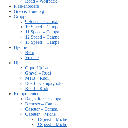
Road – Wolfpack
Flaskeholdere
Greb & Håndtag
Grupper
9 Speed – Campa.
10 Speed – Campa.
11 Speed – Campa.
12 Speed – Campa.
13 Speed – Campa.
Hjelme
Børn
Voksne
Hjul
Oquo Hjulsæt
Gravel – Rudi
MTB – Rudi
Road – Campagnolo
Road – Rudi
Komponenter
Bagskifter – Campa.
Bremser – Campa.
Casetter – Campa.
Casetter – Miche
8 Speed – Miche
9 Speed – Miche