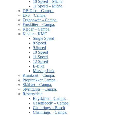
10 Speed – Miche
11 Speed – Miche
DB Disc – Campa.
EPS – Campa.
Ergopower – Campa.
Forskifter – Campa.
Kæder – Campa.
Kæder – KMC
Single Speed
8 Speed
9 Speed
10 Speed
11 Speed
12 Speed
E-Bike
Missing Link
Kranksæt – Campa.
Proptrækker Campa.
Skålsæt – Campa.
Styrfittings – Campa.
Reservedele
Bagskifter – Campa.
Casettebody – Campa.
Chainrings – Bosch
Chainrings – Campa.