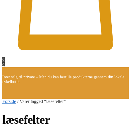
0
0
Intet salg til private – Men du kan bestille produkterne gennem din lokale
cykelbutik
Forside
/
Varer tagged “læsefelter”
læsefelter