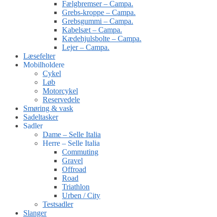
Fælgbremser – Campa.
Grebs-kroppe – Campa.
Grebsgummi – Campa.
Kabelsæt – Campa.
Kædehjulsbolte – Campa.
Lejer – Campa.
Læsefelter
Mobilholdere
Cykel
Løb
Motorcykel
Reservedele
Smøring & vask
Sadeltasker
Sadler
Dame – Selle Italia
Herre – Selle Italia
Commuting
Gravel
Offroad
Road
Triathlon
Urben / City
Testsadler
Slanger