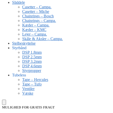
Sliddele
Casetter – Campa.
Casetter – Miche
Chainrings – Bosch
Chainrings – Campa.
Kæder – Campa.
Kæder – KMC
Lejer – Campa.
Skåle & Aksler – Campa.
Stelbeskyttelse
Styrbånd
DSP 1.8mm
DSP 2.5mm
DSP 3.2mm
DSP 4.6mm
Styrpropper
Tubeless
Tape – Hercules
Tape – Tufo
Ventiler
Væske
MULIGHED FOR GRATIS FRAGT