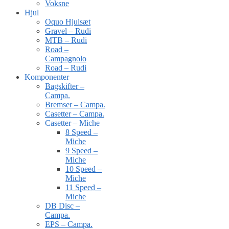
Voksne
Hjul
Oquo Hjulsæt
Gravel – Rudi
MTB – Rudi
Road –
Campagnolo
Road – Rudi
Komponenter
Bagskifter –
Campa.
Bremser – Campa.
Casetter – Campa.
Casetter – Miche
8 Speed –
Miche
9 Speed –
Miche
10 Speed –
Miche
11 Speed –
Miche
DB Disc –
Campa.
EPS – Campa.