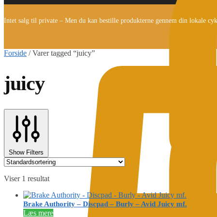
Intet salg til private – Men du kan bestille produkterne gennem din lokale cy
Forside
/
Varer tagged “juicy”
juicy
Show Filters
Viser 1 resultat
Brake Authority – Discpad – Burly – Avid Juicy mf.
Læs mere