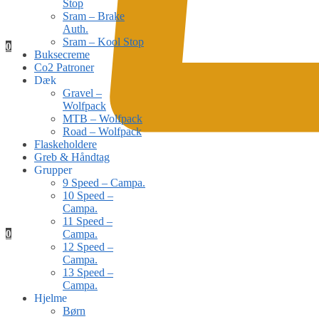
Stop
Sram – Brake
Auth.
Sram – Kool Stop
0
Buksecreme
Co2 Patroner
Dæk
Gravel –
Wolfpack
MTB – Wolfpack
Road – Wolfpack
Flaskeholdere
Greb & Håndtag
Grupper
9 Speed – Campa.
10 Speed –
Campa.
11 Speed –
0
Campa.
12 Speed –
Campa.
13 Speed –
Campa.
Hjelme
Børn