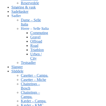
Reservedele
Smøring & vask
Sadeltasker
Sadler
Dame – Selle
Italia
Herre – Selle Italia
Commuting
Gravel
Offroad
Road
Triathlon
Urben /
City
Testsadler
Slanger
Sliddele
Casetter – Campa.
Casetter – Miche
Chainrings –
Bosch
Chainrings –
Campa.
Kæder – Campa.
Kæder – KMC