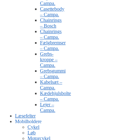
Campa.
Casettebody
– Campa.
Chainrings
– Bosch
Chainrings
– Campa.
Fælgbremser
– Campa.
Grebs-
kroppe –
Campa.
Grebsgummi
– Campa.
Kabelsæt –
Campa.
Kædehjulsbolte
– Campa.
Lejer –
Campa.
Læsefelter
Mobilholdere
Cykel
Løb
Motorcykel