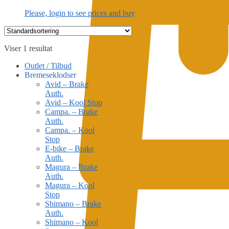
Please, login to see prices and buy
Viser 1 resultat
Outlet / Tilbud
Bremeseklodser
Avid – Brake
Auth.
Avid – Kool Stop
Campa. – Brake
Auth.
Campa. – Kool
Stop
E-bike – Brake
Auth.
Magura – Brake
Auth.
Magura – Kool
Stop
Shimano – Brake
Auth.
Shimano – Kool