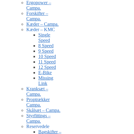
Ergopower –
Campa.
Forskifter –
Campa.
Kæder – Campa.
Kæder – KMC
Single
Speed
8 Speed
9 Speed
10 Speed
11 Speed
12 Speed
E-Bike
Missing
Link
Kranksæt –
Campa.
Proptrækker
Campa.
Skålsæt – Campa.
Styrfittings –
Campa.
Reservedele
Bagskifter –