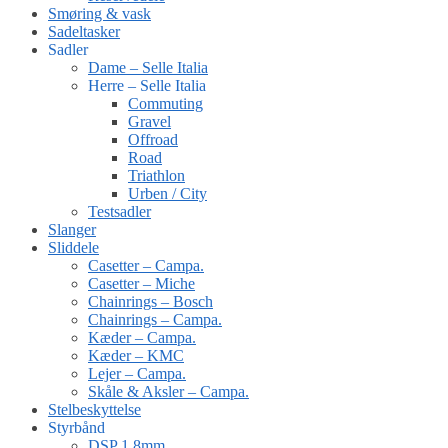
Smøring & vask
Sadeltasker
Sadler
Dame – Selle Italia
Herre – Selle Italia
Commuting
Gravel
Offroad
Road
Triathlon
Urben / City
Testsadler
Slanger
Sliddele
Casetter – Campa.
Casetter – Miche
Chainrings – Bosch
Chainrings – Campa.
Kæder – Campa.
Kæder – KMC
Lejer – Campa.
Skåle & Aksler – Campa.
Stelbeskyttelse
Styrbånd
DSP 1.8mm