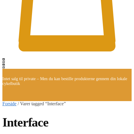
0
0
Intet salg til private – Men du kan bestille produkterne gennem din lokale
cykelbutik
Forside
/
Varer tagged “Interface”
Interface