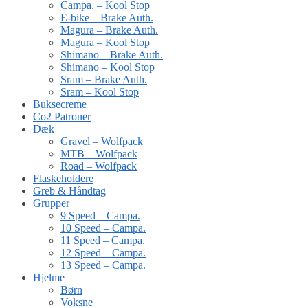
Campa. – Kool Stop
E-bike – Brake Auth.
Magura – Brake Auth.
Magura – Kool Stop
Shimano – Brake Auth.
Shimano – Kool Stop
Sram – Brake Auth.
Sram – Kool Stop
Buksecreme
Co2 Patroner
Dæk
Gravel – Wolfpack
MTB – Wolfpack
Road – Wolfpack
Flaskeholdere
Greb & Håndtag
Grupper
9 Speed – Campa.
10 Speed – Campa.
11 Speed – Campa.
12 Speed – Campa.
13 Speed – Campa.
Hjelme
Børn
Voksne