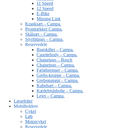
11 Speed
12 Speed
E-Bike
Missing Link
Kranksæt – Campa.
Proptrækker Campa.
Skålsæt – Campa.
Styrfittings – Campa.
Reservedele
Bagskifter – Campa.
Casettebody – Campa.
Chainrings – Bosch
Chainrings – Campa.
Fælgbremser – Campa.
Grebs-kroppe – Campa.
Grebsgummi – Campa.
Kabelsæt – Campa.
Kædehjulsbolte – Campa.
Lejer – Campa.
Læsefelter
Mobilholdere
Cykel
Løb
Motorcykel
Reservedele