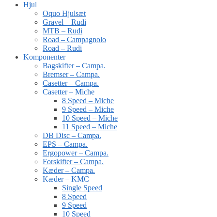
Hjul
Oquo Hjulsæt
Gravel – Rudi
MTB – Rudi
Road – Campagnolo
Road – Rudi
Komponenter
Bagskifter – Campa.
Bremser – Campa.
Casetter – Campa.
Casetter – Miche
8 Speed – Miche
9 Speed – Miche
10 Speed – Miche
11 Speed – Miche
DB Disc – Campa.
EPS – Campa.
Ergopower – Campa.
Forskifter – Campa.
Kæder – Campa.
Kæder – KMC
Single Speed
8 Speed
9 Speed
10 Speed