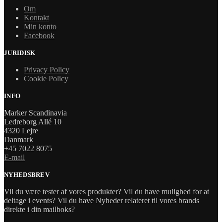
Om
Kontakt
Min konto
Facebook
JURIDISK
Privacy Policy
Cookie Policy
INFO
Marker Scandinavia
Ledreborg Allé 10
4320 Lejre
Danmark
+45 7022 8075
E-mail
NYHEDSBREV
Vil du være tester af vores produkter? Vil du have mulighed for at
deltage i events? Vil du have Nyheder relateret til vores brands
direkte i din mailboks?