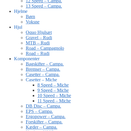
12 Speed – Campa.
13 Speed – Campa.
Hjelme
Børn
Voksne
Hjul
Oquo Hjulsæt
Gravel – Rudi
MTB – Rudi
Road – Campagnolo
Road – Rudi
Komponenter
Bagskifter – Campa.
Bremser – Campa.
Casetter – Campa.
Casetter – Miche
8 Speed – Miche
9 Speed – Miche
10 Speed – Miche
11 Speed – Miche
DB Disc – Campa.
EPS – Campa.
Ergopower – Campa.
Forskifter – Campa.
Kæder – Campa.