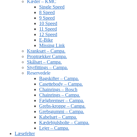
Kæder – KMC
Single Speed
8 Speed
9 Speed
10 Speed
11 Speed
12 Speed
E-Bike
Missing Link
Kranksæt – Campa.
Proptrækker Campa.
Skålsæt – Campa.
Styrfittings – Campa.
Reservedele
Bagskifter – Campa.
Casettebody – Campa.
Chainrings – Bosch
Chainrings – Campa.
Fælgbremser – Campa.
Grebs-kroppe – Campa.
Grebsgummi – Campa.
Kabelsæt – Campa.
Kædehjulsbolte – Campa.
Lejer – Campa.
Læsefelter