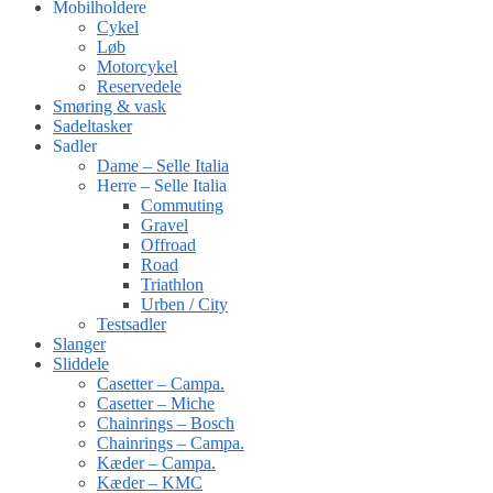
Mobilholdere
Cykel
Løb
Motorcykel
Reservedele
Smøring & vask
Sadeltasker
Sadler
Dame – Selle Italia
Herre – Selle Italia
Commuting
Gravel
Offroad
Road
Triathlon
Urben / City
Testsadler
Slanger
Sliddele
Casetter – Campa.
Casetter – Miche
Chainrings – Bosch
Chainrings – Campa.
Kæder – Campa.
Kæder – KMC