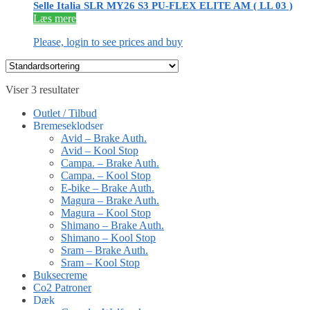
Selle Italia SLR MY26 S3 PU-FLEX ELITE AM ( LL 03 )
Læs mere
Please, login to see prices and buy
Viser 3 resultater
Outlet / Tilbud
Bremeseklodser
Avid – Brake Auth.
Avid – Kool Stop
Campa. – Brake Auth.
Campa. – Kool Stop
E-bike – Brake Auth.
Magura – Brake Auth.
Magura – Kool Stop
Shimano – Brake Auth.
Shimano – Kool Stop
Sram – Brake Auth.
Sram – Kool Stop
Buksecreme
Co2 Patroner
Dæk