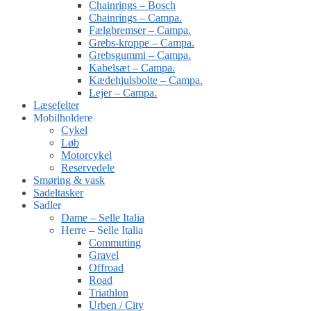
Chainrings – Bosch
Chainrings – Campa.
Fælgbremser – Campa.
Grebs-kroppe – Campa.
Grebsgummi – Campa.
Kabelsæt – Campa.
Kædehjulsbolte – Campa.
Lejer – Campa.
Læsefelter
Mobilholdere
Cykel
Løb
Motorcykel
Reservedele
Smøring & vask
Sadeltasker
Sadler
Dame – Selle Italia
Herre – Selle Italia
Commuting
Gravel
Offroad
Road
Triathlon
Urben / City