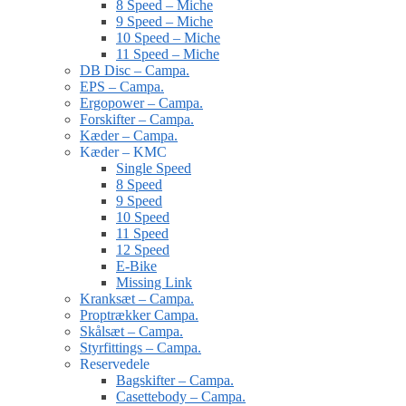
8 Speed – Miche
9 Speed – Miche
10 Speed – Miche
11 Speed – Miche
DB Disc – Campa.
EPS – Campa.
Ergopower – Campa.
Forskifter – Campa.
Kæder – Campa.
Kæder – KMC
Single Speed
8 Speed
9 Speed
10 Speed
11 Speed
12 Speed
E-Bike
Missing Link
Kranksæt – Campa.
Proptrækker Campa.
Skålsæt – Campa.
Styrfittings – Campa.
Reservedele
Bagskifter – Campa.
Casettebody – Campa.