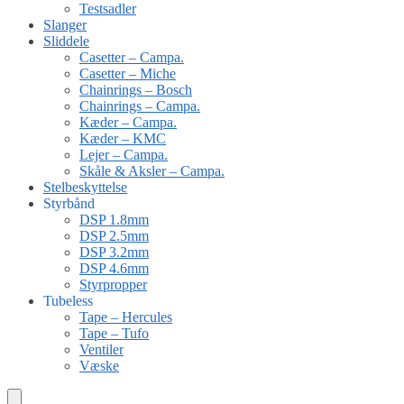
Testsadler
Slanger
Sliddele
Casetter – Campa.
Casetter – Miche
Chainrings – Bosch
Chainrings – Campa.
Kæder – Campa.
Kæder – KMC
Lejer – Campa.
Skåle & Aksler – Campa.
Stelbeskyttelse
Styrbånd
DSP 1.8mm
DSP 2.5mm
DSP 3.2mm
DSP 4.6mm
Styrpropper
Tubeless
Tape – Hercules
Tape – Tufo
Ventiler
Væske