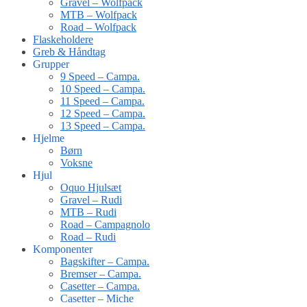
Gravel – Wolfpack
MTB – Wolfpack
Road – Wolfpack
Flaskeholdere
Greb & Håndtag
Grupper
9 Speed – Campa.
10 Speed – Campa.
11 Speed – Campa.
12 Speed – Campa.
13 Speed – Campa.
Hjelme
Børn
Voksne
Hjul
Oquo Hjulsæt
Gravel – Rudi
MTB – Rudi
Road – Campagnolo
Road – Rudi
Komponenter
Bagskifter – Campa.
Bremser – Campa.
Casetter – Campa.
Casetter – Miche