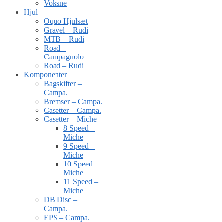
Voksne
Hjul
Oquo Hjulsæt
Gravel – Rudi
MTB – Rudi
Road –
Campagnolo
Road – Rudi
Komponenter
Bagskifter –
Campa.
Bremser – Campa.
Casetter – Campa.
Casetter – Miche
8 Speed –
Miche
9 Speed –
Miche
10 Speed –
Miche
11 Speed –
Miche
DB Disc –
Campa.
EPS – Campa.