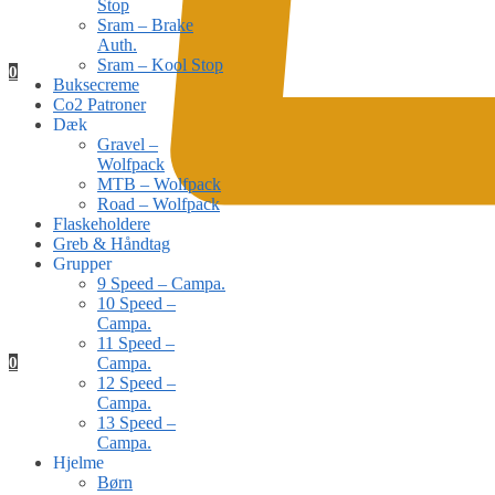
Stop
Sram – Brake
Auth.
Sram – Kool Stop
0
Buksecreme
Co2 Patroner
Dæk
Gravel –
Wolfpack
MTB – Wolfpack
Road – Wolfpack
Flaskeholdere
Greb & Håndtag
Grupper
9 Speed – Campa.
10 Speed –
Campa.
11 Speed –
0
Campa.
12 Speed –
Campa.
13 Speed –
Campa.
Hjelme
Børn