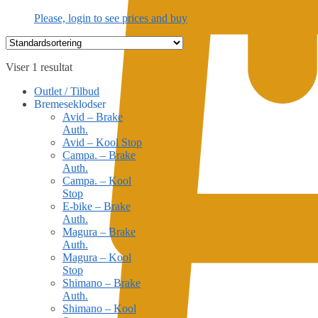
Please, login to see prices and buy
Viser 1 resultat
Outlet / Tilbud
Bremeseklodser
Avid – Brake
Auth.
Avid – Kool Stop
Campa. – Brake
Auth.
Campa. – Kool
Stop
E-bike – Brake
Auth.
Magura – Brake
Auth.
Magura – Kool
Stop
Shimano – Brake
Auth.
Shimano – Kool