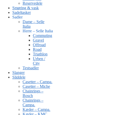
Reservedele
Smøring & vask
Sadeltasker
Sadler
Dame – Selle
Italia
Herre – Selle Italia
Commuting
Gravel
Offroad
Road
Triathlon
Urben /
City
Testsadler
Slanger
Sliddele
Casetter – Campa.
Casetter – Miche
Chainrings –
Bosch
Chainrings –
Campa.
Kæder – Campa.
Kæder – KMC