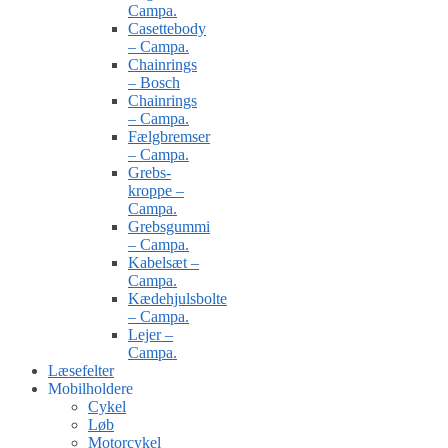
Campa.
Casettebody
– Campa.
Chainrings
– Bosch
Chainrings
– Campa.
Fælgbremser
– Campa.
Grebs-
kroppe –
Campa.
Grebsgummi
– Campa.
Kabelsæt –
Campa.
Kædehjulsbolte
– Campa.
Lejer –
Campa.
Læsefelter
Mobilholdere
Cykel
Løb
Motorcykel