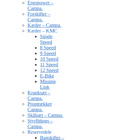
Ergopower –
Campa.
Forskifter –
Campa.
Kæder – Campa.
Kæder – KMC
Single
Speed
8 Speed
9 Speed
10 Speed
11 Speed
12 Speed
E-Bike
Missing
Link
Kranksæt –
Campa.
Proptrækker
Campa.
Skålsæt – Campa.
Styrfittings –
Campa.
Reservedele
Bagskifter –