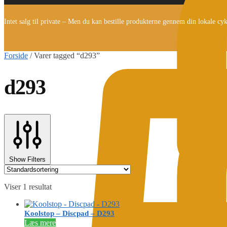
Intet salg til private – Men du kan bestille produkterne gennem din lokale cy
Forside
/
Varer tagged “d293”
d293
Show Filters
Viser 1 resultat
Koolstop – Discpad – D293
Læs mere