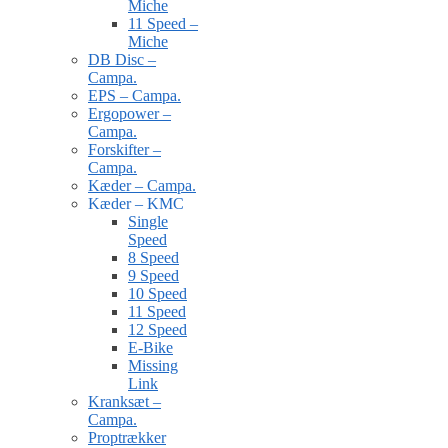
Miche
11 Speed –
Miche
DB Disc –
Campa.
EPS – Campa.
Ergopower –
Campa.
Forskifter –
Campa.
Kæder – Campa.
Kæder – KMC
Single
Speed
8 Speed
9 Speed
10 Speed
11 Speed
12 Speed
E-Bike
Missing
Link
Kranksæt –
Campa.
Proptrækker