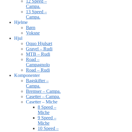
12 Speed –
Campa.
13 Speed –
Campa.
Hjelme
Børn
Voksne
Hjul
Oquo Hjulsæt
Gravel – Rudi
MTB – Rudi
Road –
Campagnolo
Road – Rudi
Komponenter
Bagskifter –
Campa.
Bremser – Campa.
Casetter – Campa.
Casetter – Miche
8 Speed –
Miche
9 Speed –
Miche
10 Speed –