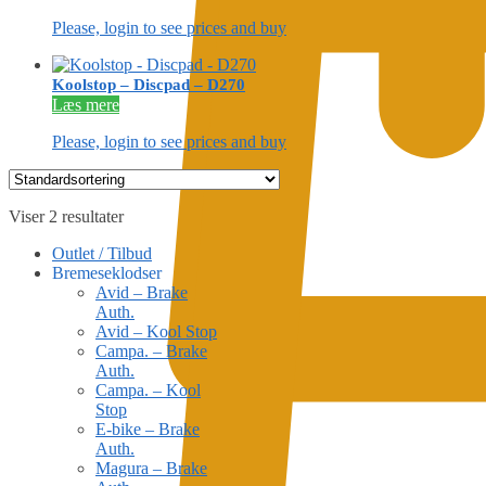
Please, login to see prices and buy
Koolstop – Discpad – D270
Læs mere
Please, login to see prices and buy
Viser 2 resultater
Outlet / Tilbud
Bremeseklodser
Avid – Brake
Auth.
Avid – Kool Stop
Campa. – Brake
Auth.
Campa. – Kool
Stop
E-bike – Brake
Auth.
Magura – Brake