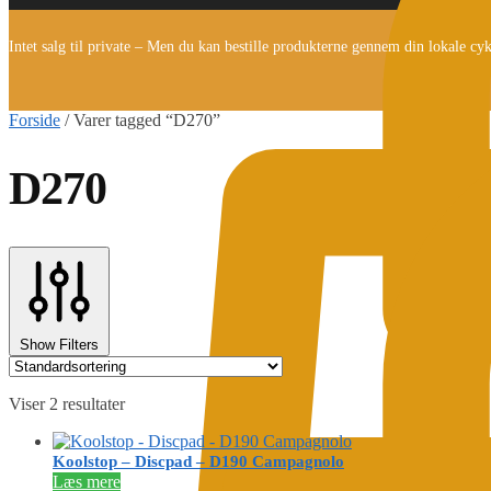
Intet salg til private – Men du kan bestille produkterne gennem din lokale cy
Forside
/
Varer tagged “D270”
D270
Show Filters
Viser 2 resultater
Koolstop – Discpad – D190 Campagnolo
Læs mere