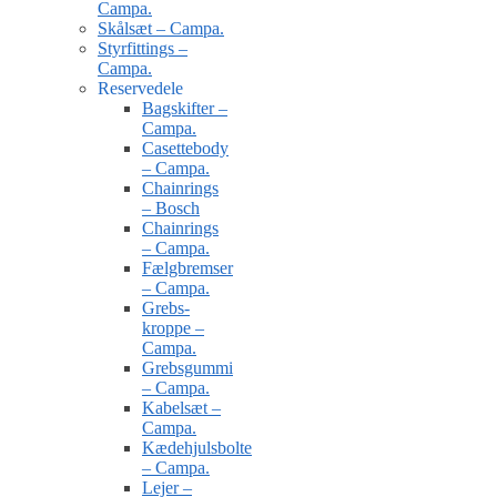
Campa.
Skålsæt – Campa.
Styrfittings –
Campa.
Reservedele
Bagskifter –
Campa.
Casettebody
– Campa.
Chainrings
– Bosch
Chainrings
– Campa.
Fælgbremser
– Campa.
Grebs-
kroppe –
Campa.
Grebsgummi
– Campa.
Kabelsæt –
Campa.
Kædehjulsbolte
– Campa.
Lejer –