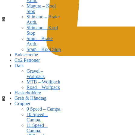
Auth.
Magura – Kool
Stop
Shimano – Brake
0
Auth.
Shimano – Kool
Stop
Sram – Brake
Auth.
Sram – Kool Stop
Buksecreme
Co2 Patroner
Dæk
Gravel –
Wolfpack
MTB – Wolfpack
Road – Wolfpack
Flaskeholdere
Greb & Håndtag
0
Grupper
9 Speed – Campa.
10 Speed –
Campa.
11 Speed –
Campa.