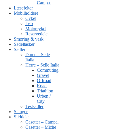
Campa.
Læsefelter
Mobilholdere
Cykel
Løb
Motorcykel
Reservedele
Smøring & vask
Sadeltasker
Sadler
Dame – Selle
Italia
Herre – Selle Italia
Commuting
Gravel
Offroad
Road
Triathlon
Urben /
City
Testsadler
Slanger
Sliddele
Casetter – Campa.
Casetter – Miche