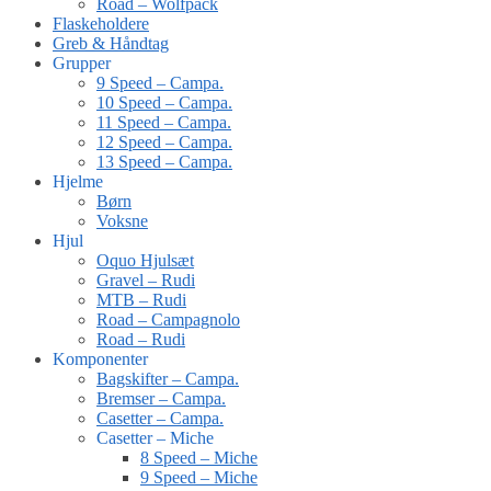
Road – Wolfpack
Flaskeholdere
Greb & Håndtag
Grupper
9 Speed – Campa.
10 Speed – Campa.
11 Speed – Campa.
12 Speed – Campa.
13 Speed – Campa.
Hjelme
Børn
Voksne
Hjul
Oquo Hjulsæt
Gravel – Rudi
MTB – Rudi
Road – Campagnolo
Road – Rudi
Komponenter
Bagskifter – Campa.
Bremser – Campa.
Casetter – Campa.
Casetter – Miche
8 Speed – Miche
9 Speed – Miche