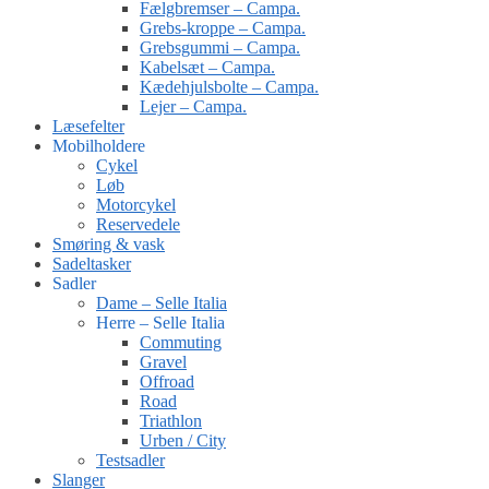
Fælgbremser – Campa.
Grebs-kroppe – Campa.
Grebsgummi – Campa.
Kabelsæt – Campa.
Kædehjulsbolte – Campa.
Lejer – Campa.
Læsefelter
Mobilholdere
Cykel
Løb
Motorcykel
Reservedele
Smøring & vask
Sadeltasker
Sadler
Dame – Selle Italia
Herre – Selle Italia
Commuting
Gravel
Offroad
Road
Triathlon
Urben / City
Testsadler
Slanger