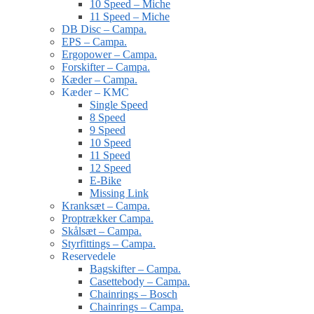
10 Speed – Miche
11 Speed – Miche
DB Disc – Campa.
EPS – Campa.
Ergopower – Campa.
Forskifter – Campa.
Kæder – Campa.
Kæder – KMC
Single Speed
8 Speed
9 Speed
10 Speed
11 Speed
12 Speed
E-Bike
Missing Link
Kranksæt – Campa.
Proptrækker Campa.
Skålsæt – Campa.
Styrfittings – Campa.
Reservedele
Bagskifter – Campa.
Casettebody – Campa.
Chainrings – Bosch
Chainrings – Campa.