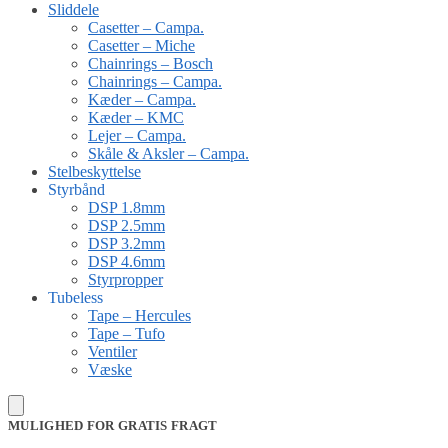
Sliddele
Casetter – Campa.
Casetter – Miche
Chainrings – Bosch
Chainrings – Campa.
Kæder – Campa.
Kæder – KMC
Lejer – Campa.
Skåle & Aksler – Campa.
Stelbeskyttelse
Styrbånd
DSP 1.8mm
DSP 2.5mm
DSP 3.2mm
DSP 4.6mm
Styrpropper
Tubeless
Tape – Hercules
Tape – Tufo
Ventiler
Væske
MULIGHED FOR GRATIS FRAGT