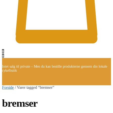
0
0
Intet salg til private – Men du kan bestille produkterne gennem din lokale
cykelbutik
Forside
/
Varer tagged “bremser”
bremser