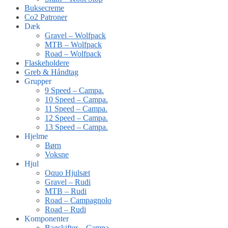
Buksecreme
Co2 Patroner
Dæk
Gravel – Wolfpack
MTB – Wolfpack
Road – Wolfpack
Flaskeholdere
Greb & Håndtag
Grupper
9 Speed – Campa.
10 Speed – Campa.
11 Speed – Campa.
12 Speed – Campa.
13 Speed – Campa.
Hjelme
Børn
Voksne
Hjul
Oquo Hjulsæt
Gravel – Rudi
MTB – Rudi
Road – Campagnolo
Road – Rudi
Komponenter
Bagskifter – Campa.