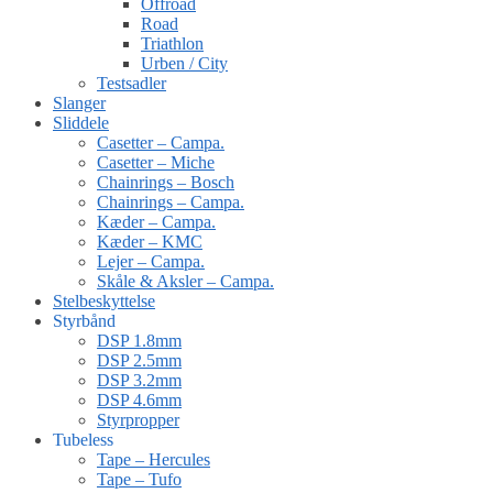
Offroad
Road
Triathlon
Urben / City
Testsadler
Slanger
Sliddele
Casetter – Campa.
Casetter – Miche
Chainrings – Bosch
Chainrings – Campa.
Kæder – Campa.
Kæder – KMC
Lejer – Campa.
Skåle & Aksler – Campa.
Stelbeskyttelse
Styrbånd
DSP 1.8mm
DSP 2.5mm
DSP 3.2mm
DSP 4.6mm
Styrpropper
Tubeless
Tape – Hercules
Tape – Tufo