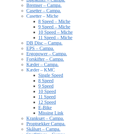
Bremser – Campa.
Casetter – Campa.
Casetter – Miche
8 Speed – Miche
9 Speed – Miche
10 Speed – Miche
11 Speed – Miche
DB Disc – Campa.
EPS – Campa.
Ergopower – Campa.
Forskifter – Campa.
Kæder – Campa.
Kæder – KMC
Single Speed
8 Speed
9 Speed
10 Speed
11 Speed
12 Speed
E-Bike
Missing Link
Kranksæt – Campa.
Proptrækker Campa.
Skålsæt – Campa.