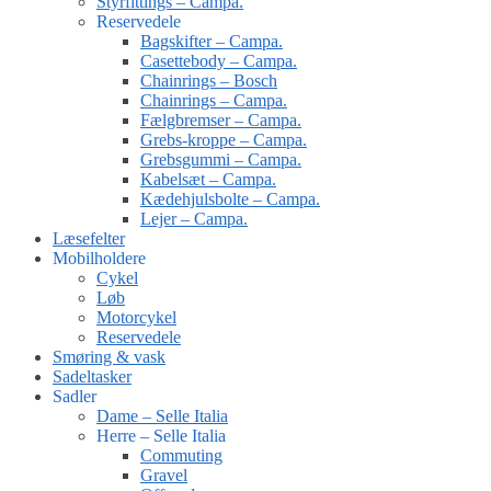
Styrfittings – Campa.
Reservedele
Bagskifter – Campa.
Casettebody – Campa.
Chainrings – Bosch
Chainrings – Campa.
Fælgbremser – Campa.
Grebs-kroppe – Campa.
Grebsgummi – Campa.
Kabelsæt – Campa.
Kædehjulsbolte – Campa.
Lejer – Campa.
Læsefelter
Mobilholdere
Cykel
Løb
Motorcykel
Reservedele
Smøring & vask
Sadeltasker
Sadler
Dame – Selle Italia
Herre – Selle Italia
Commuting
Gravel