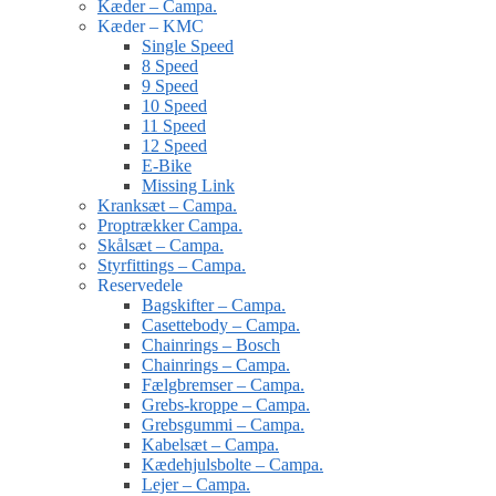
Kæder – Campa.
Kæder – KMC
Single Speed
8 Speed
9 Speed
10 Speed
11 Speed
12 Speed
E-Bike
Missing Link
Kranksæt – Campa.
Proptrækker Campa.
Skålsæt – Campa.
Styrfittings – Campa.
Reservedele
Bagskifter – Campa.
Casettebody – Campa.
Chainrings – Bosch
Chainrings – Campa.
Fælgbremser – Campa.
Grebs-kroppe – Campa.
Grebsgummi – Campa.
Kabelsæt – Campa.
Kædehjulsbolte – Campa.
Lejer – Campa.