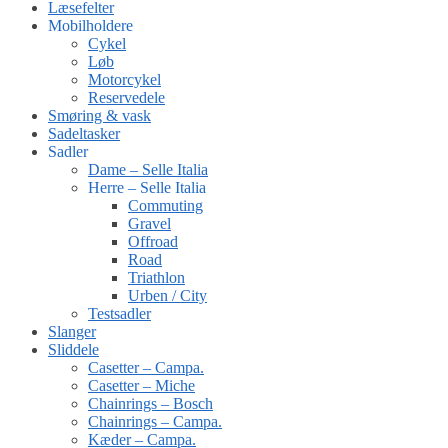
Læsefelter
Mobilholdere
Cykel
Løb
Motorcykel
Reservedele
Smøring & vask
Sadeltasker
Sadler
Dame – Selle Italia
Herre – Selle Italia
Commuting
Gravel
Offroad
Road
Triathlon
Urben / City
Testsadler
Slanger
Sliddele
Casetter – Campa.
Casetter – Miche
Chainrings – Bosch
Chainrings – Campa.
Kæder – Campa.