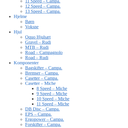
11 Speed – Campa.
12 Speed – Campa.
13 Speed – Campa.
Hjelme
Børn
Voksne
Hjul
Oquo Hjulsæt
Gravel – Rudi
MTB – Rudi
Road – Campagnolo
Road – Rudi
Komponenter
Bagskifter – Campa.
Bremser – Campa.
Casetter – Campa.
Casetter – Miche
8 Speed – Miche
9 Speed – Miche
10 Speed – Miche
11 Speed – Miche
DB Disc – Campa.
EPS – Campa.
Ergopower – Campa.
Forskifter – Campa.