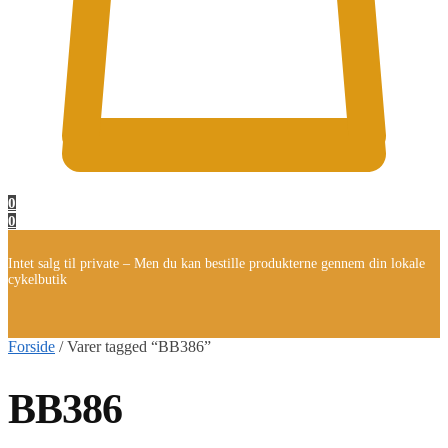
0
0
Intet salg til private – Men du kan bestille produkterne gennem din lokale
cykelbutik
Forside
/
Varer tagged “BB386”
BB386