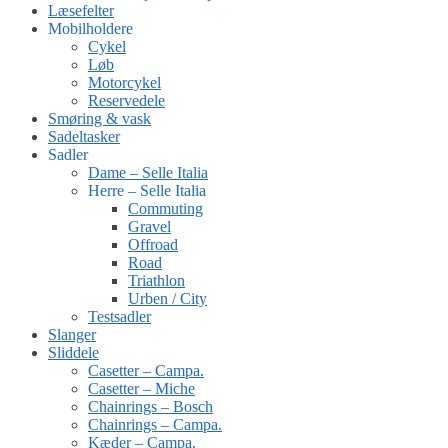
Læsefelter
Mobilholdere
Cykel
Løb
Motorcykel
Reservedele
Smøring & vask
Sadeltasker
Sadler
Dame – Selle Italia
Herre – Selle Italia
Commuting
Gravel
Offroad
Road
Triathlon
Urben / City
Testsadler
Slanger
Sliddele
Casetter – Campa.
Casetter – Miche
Chainrings – Bosch
Chainrings – Campa.
Kæder – Campa.