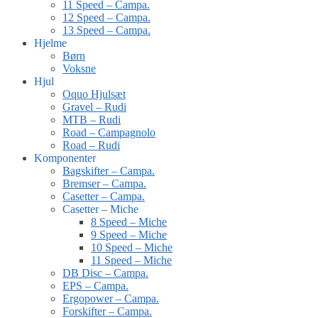
11 Speed – Campa.
12 Speed – Campa.
13 Speed – Campa.
Hjelme
Børn
Voksne
Hjul
Oquo Hjulsæt
Gravel – Rudi
MTB – Rudi
Road – Campagnolo
Road – Rudi
Komponenter
Bagskifter – Campa.
Bremser – Campa.
Casetter – Campa.
Casetter – Miche
8 Speed – Miche
9 Speed – Miche
10 Speed – Miche
11 Speed – Miche
DB Disc – Campa.
EPS – Campa.
Ergopower – Campa.
Forskifter – Campa.