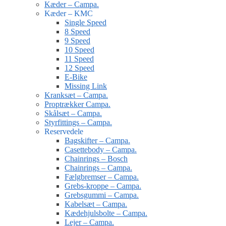
Kæder – Campa.
Kæder – KMC
Single Speed
8 Speed
9 Speed
10 Speed
11 Speed
12 Speed
E-Bike
Missing Link
Kranksæt – Campa.
Proptrækker Campa.
Skålsæt – Campa.
Styrfittings – Campa.
Reservedele
Bagskifter – Campa.
Casettebody – Campa.
Chainrings – Bosch
Chainrings – Campa.
Fælgbremser – Campa.
Grebs-kroppe – Campa.
Grebsgummi – Campa.
Kabelsæt – Campa.
Kædehjulsbolte – Campa.
Lejer – Campa.