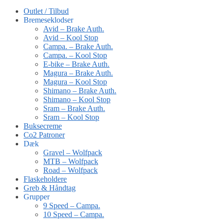
Outlet / Tilbud
Bremeseklodser
Avid – Brake Auth.
Avid – Kool Stop
Campa. – Brake Auth.
Campa. – Kool Stop
E-bike – Brake Auth.
Magura – Brake Auth.
Magura – Kool Stop
Shimano – Brake Auth.
Shimano – Kool Stop
Sram – Brake Auth.
Sram – Kool Stop
Buksecreme
Co2 Patroner
Dæk
Gravel – Wolfpack
MTB – Wolfpack
Road – Wolfpack
Flaskeholdere
Greb & Håndtag
Grupper
9 Speed – Campa.
10 Speed – Campa.