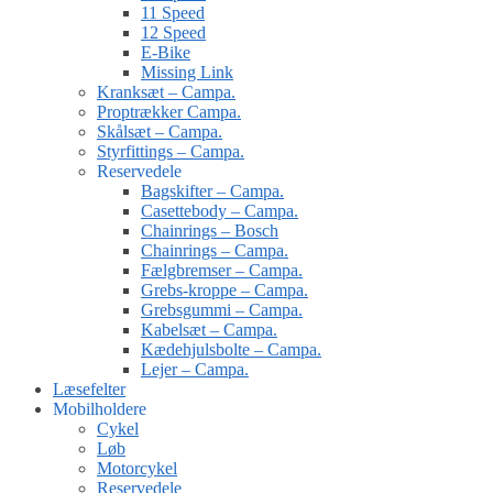
11 Speed
12 Speed
E-Bike
Missing Link
Kranksæt – Campa.
Proptrækker Campa.
Skålsæt – Campa.
Styrfittings – Campa.
Reservedele
Bagskifter – Campa.
Casettebody – Campa.
Chainrings – Bosch
Chainrings – Campa.
Fælgbremser – Campa.
Grebs-kroppe – Campa.
Grebsgummi – Campa.
Kabelsæt – Campa.
Kædehjulsbolte – Campa.
Lejer – Campa.
Læsefelter
Mobilholdere
Cykel
Løb
Motorcykel
Reservedele