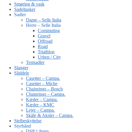
Smøring & vask
Sadeltasker
Sadler
Dame – Selle Italia
Herre – Selle Italia
Commuting
Gravel
Offroad
Road
Triathlon
Urben / City
Testsadler
Slanger
Sliddele
Casetter – Campa.
Casetter – Miche
Chainrings – Bosch
Chainrings – Campa.
Kæder – Campa.
Kæder – KMC
Lejer – Campa.
Skåle & Aksler – Campa.
Stelbeskyttelse
Styrbånd
DSP 1.8mm