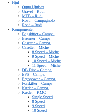
Hjul
Oquo Hjulsæt
Gravel – Rudi
MTB – Rudi
Road – Campagnolo
Road – Rudi
Komponenter
Bagskifter – Campa.
Bremser – Campa.
Casetter – Campa.
Casetter – Miche
8 Speed – Miche
9 Speed – Miche
10 Speed – Miche
11 Speed – Miche
DB Disc – Campa.
EPS – Campa.
Ergopower – Campa.
Forskifter – Campa.
Kæder – Campa.
Kæder – KMC
Single Speed
8 Speed
9 Speed
10 Speed