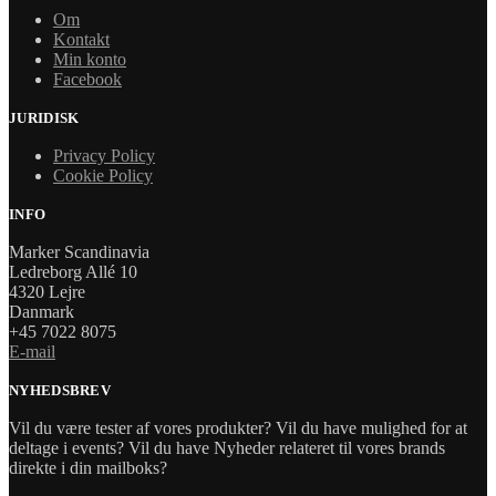
Om
Kontakt
Min konto
Facebook
JURIDISK
Privacy Policy
Cookie Policy
INFO
Marker Scandinavia
Ledreborg Allé 10
4320 Lejre
Danmark
+45 7022 8075
E-mail
NYHEDSBREV
Vil du være tester af vores produkter? Vil du have mulighed for at
deltage i events? Vil du have Nyheder relateret til vores brands
direkte i din mailboks?