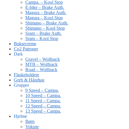
Campa. – Kool Stop
E-bike – Brake Auth.
Magura – Brake Auth.
Magura – Kool Stop
Shimano – Brake Auth.
Shimano – Kool Stop
Sram – Brake Auth.
Sram – Kool Stop
Buksecreme
Co2 Patroner
Dæk
Gravel – Wolfpack
MTB – Wolfpack
Road – Wolfpack
Flaskeholdere
Greb & Håndtag
Grupper
9 Speed – Campa.
10 Speed – Campa.
11 Speed – Campa.
12 Speed – Campa.
13 Speed – Campa.
Hjelme
Børn
Voksne