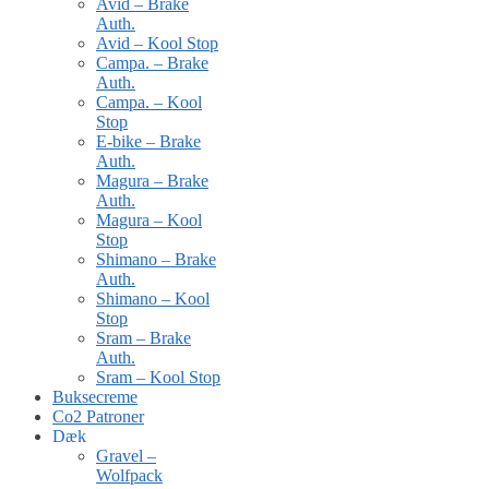
Avid – Brake
Auth.
Avid – Kool Stop
Campa. – Brake
Auth.
Campa. – Kool
Stop
E-bike – Brake
Auth.
Magura – Brake
Auth.
Magura – Kool
Stop
Shimano – Brake
Auth.
Shimano – Kool
Stop
Sram – Brake
Auth.
Sram – Kool Stop
Buksecreme
Co2 Patroner
Dæk
Gravel –
Wolfpack