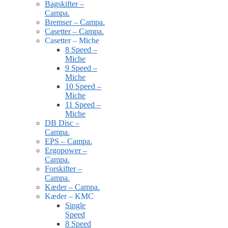
Bagskifter –
Campa.
Bremser – Campa.
Casetter – Campa.
Casetter – Miche
8 Speed –
Miche
9 Speed –
Miche
10 Speed –
Miche
11 Speed –
Miche
DB Disc –
Campa.
EPS – Campa.
Ergopower –
Campa.
Forskifter –
Campa.
Kæder – Campa.
Kæder – KMC
Single
Speed
8 Speed