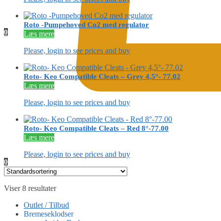
Roto -Pumpehoved Co2 med regulator
0
Læs mere
Please, login to see prices and buy
Roto- Keo Compatible Cleats – Grey 4,5°- 77.02
Læs mere
Please, login to see prices and buy
Roto- Keo Compatible Cleats – Red 8°-77.00
Læs mere
Please, login to see prices and buy
0
Viser 8 resultater
Outlet / Tilbud
Bremeseklodser