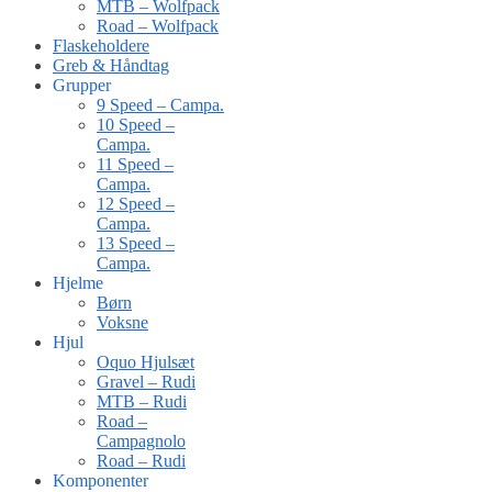
MTB – Wolfpack
Road – Wolfpack
Flaskeholdere
Greb & Håndtag
Grupper
9 Speed – Campa.
10 Speed –
Campa.
11 Speed –
Campa.
12 Speed –
Campa.
13 Speed –
Campa.
Hjelme
Børn
Voksne
Hjul
Oquo Hjulsæt
Gravel – Rudi
MTB – Rudi
Road –
Campagnolo
Road – Rudi
Komponenter