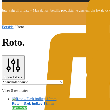
Intet salg til private – Men du kan bestille produkterne gennem din lokale cy
Forside
/
Roto.
Roto.
Show Filters
Viser 8 resultater
Roto – Dæk indlæg 19mm
Læs mere