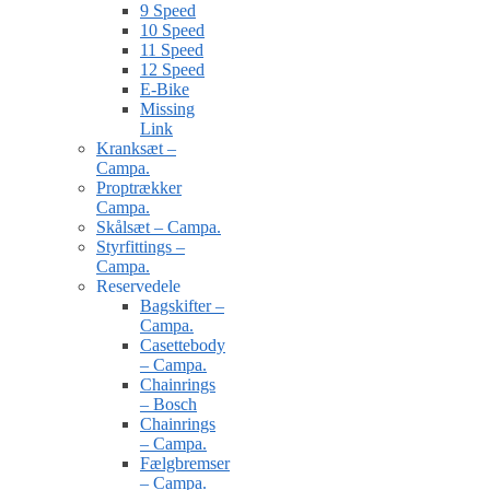
9 Speed
10 Speed
11 Speed
12 Speed
E-Bike
Missing
Link
Kranksæt –
Campa.
Proptrækker
Campa.
Skålsæt – Campa.
Styrfittings –
Campa.
Reservedele
Bagskifter –
Campa.
Casettebody
– Campa.
Chainrings
– Bosch
Chainrings
– Campa.
Fælgbremser
– Campa.