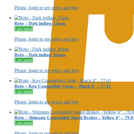
Please, login to see prices and buy
Roto – Dæk indlæg 25mm
Læs mere
Please, login to see prices and buy
Roto – Dæk indlæg 36mm
Læs mere
Please, login to see prices and buy
Roto – Keo Compatible Cleats – Black 0° – 77.01
Læs mere
Please, login to see prices and buy
Roto – Shimano Compatible Speed Brakes – Yellow 6° – 79.0
Læs mere
Please, login to see prices and buy