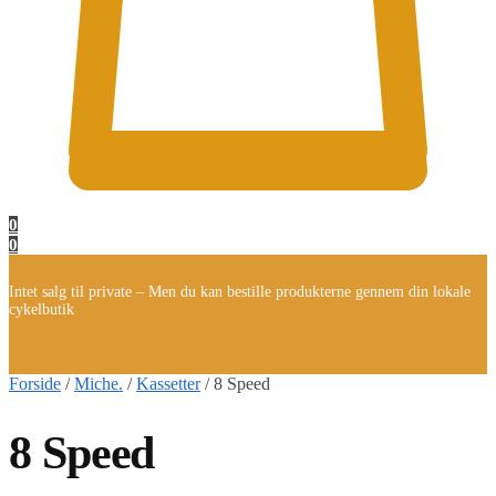
0
0
Intet salg til private – Men du kan bestille produkterne gennem din lokale
cykelbutik
Forside
/
Miche.
/
Kassetter
/
8 Speed
8 Speed