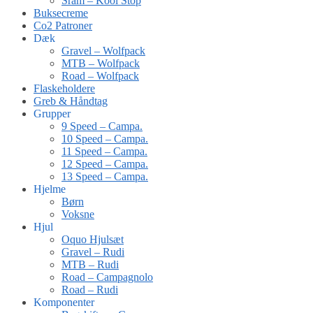
Sram – Kool Stop
Buksecreme
Co2 Patroner
Dæk
Gravel – Wolfpack
MTB – Wolfpack
Road – Wolfpack
Flaskeholdere
Greb & Håndtag
Grupper
9 Speed – Campa.
10 Speed – Campa.
11 Speed – Campa.
12 Speed – Campa.
13 Speed – Campa.
Hjelme
Børn
Voksne
Hjul
Oquo Hjulsæt
Gravel – Rudi
MTB – Rudi
Road – Campagnolo
Road – Rudi
Komponenter