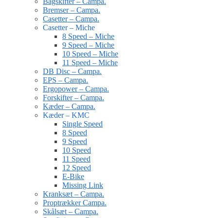
Bagskifter – Campa.
Bremser – Campa.
Casetter – Campa.
Casetter – Miche
8 Speed – Miche
9 Speed – Miche
10 Speed – Miche
11 Speed – Miche
DB Disc – Campa.
EPS – Campa.
Ergopower – Campa.
Forskifter – Campa.
Kæder – Campa.
Kæder – KMC
Single Speed
8 Speed
9 Speed
10 Speed
11 Speed
12 Speed
E-Bike
Missing Link
Kranksæt – Campa.
Proptrækker Campa.
Skålsæt – Campa.