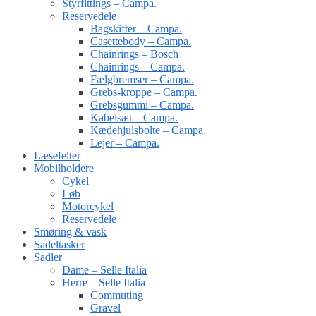
Styrfittings – Campa.
Reservedele
Bagskifter – Campa.
Casettebody – Campa.
Chainrings – Bosch
Chainrings – Campa.
Fælgbremser – Campa.
Grebs-kroppe – Campa.
Grebsgummi – Campa.
Kabelsæt – Campa.
Kædehjulsbolte – Campa.
Lejer – Campa.
Læsefelter
Mobilholdere
Cykel
Løb
Motorcykel
Reservedele
Smøring & vask
Sadeltasker
Sadler
Dame – Selle Italia
Herre – Selle Italia
Commuting
Gravel