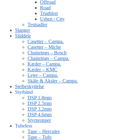
Offroad
Road
Triathlon
Urben / City
Testsadler
Slanger
Sliddele
Casetter – Campa.
Casetter – Miche
Chainrings – Bosch
Chainrings – Campa.
Kæder – Campa.
Kæder – KMC
Lejer – Campa.
Skåle & Aksler – Campa.
Stelbeskyttelse
Styrbånd
DSP 1.8mm
DSP 2.5mm
DSP 3.2mm
DSP 4.6mm
Styrpropper
Tubeless
Tape – Hercules
Tape – Tufo