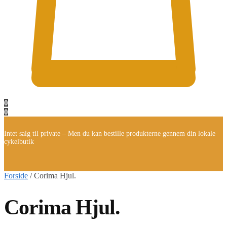
0
0
Intet salg til private – Men du kan bestille produkterne gennem din lokale
cykelbutik
Forside
/
Corima Hjul.
Corima Hjul.