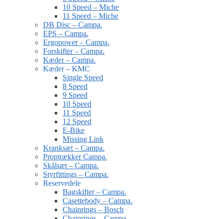
10 Speed – Miche
11 Speed – Miche
DB Disc – Campa.
EPS – Campa.
Ergopower – Campa.
Forskifter – Campa.
Kæder – Campa.
Kæder – KMC
Single Speed
8 Speed
9 Speed
10 Speed
11 Speed
12 Speed
E-Bike
Missing Link
Kranksæt – Campa.
Proptrækker Campa.
Skålsæt – Campa.
Styrfittings – Campa.
Reservedele
Bagskifter – Campa.
Casettebody – Campa.
Chainrings – Bosch
Chainrings – Campa.