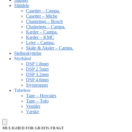
Slanger
Sliddele
Casetter – Campa.
Casetter – Miche
Chainrings – Bosch
Chainrings – Campa.
Kæder – Campa.
Kæder – KMC
Lejer – Campa.
Skåle & Aksler – Campa.
Stelbeskyttelse
Styrbånd
DSP 1.8mm
DSP 2.5mm
DSP 3.2mm
DSP 4.6mm
Styrpropper
Tubeless
Tape – Hercules
Tape – Tufo
Ventiler
Væske
MULIGHED FOR GRATIS FRAGT