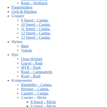
Road – Wolfpack
Flaskeholdere
Greb & Håndtag
Grupper
9 Speed – Campa.
10 Speed – Campa.
11 Speed – Campa.
12 Speed – Campa.
13 Speed – Campa.
Hjelme
Børn
Voksne
Hjul
Oquo Hjulsæt
Gravel – Rudi
MTB – Rudi
Road – Campagnolo
Road – Rudi
Komponenter
Bagskifter – Campa.
Bremser – Campa.
Casetter – Campa.
Casetter – Miche
8 Speed – Miche
9 Speed – Miche