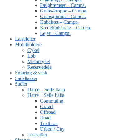
Fælgbremser – Campa.
Grebs-kroppe – Campa.
Grebsgummi – Campa.
Kabelsæt – Campa.
Kædehjulsbolte – Campa.
Lejer – Campa.
Læsefelter
Mobilholdere
Cykel
Løb
Motorcykel
Reservedele
Smøring & vask
Sadeltasker
Sadler
Dame – Selle Italia
Herre – Selle Italia
Commuting
Gravel
Offroad
Road
Triathlon
Urben / City
Testsadler