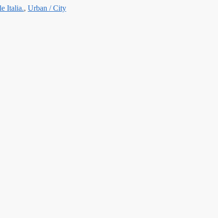
le Italia.
,
Urban / City