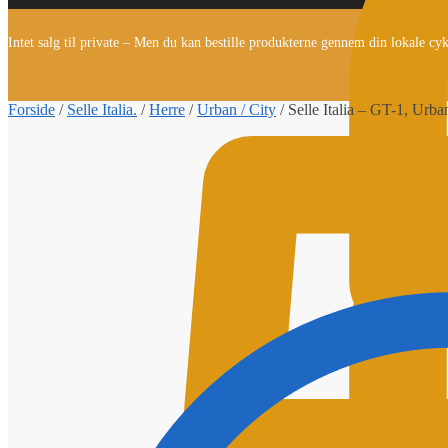
Intet salg til private – Men du kan bestille produkterne gennem din lokale cy
Forside
/
Selle Italia.
/
Herre
/
Urban / City
/
Selle Italia – GT-1, Urba