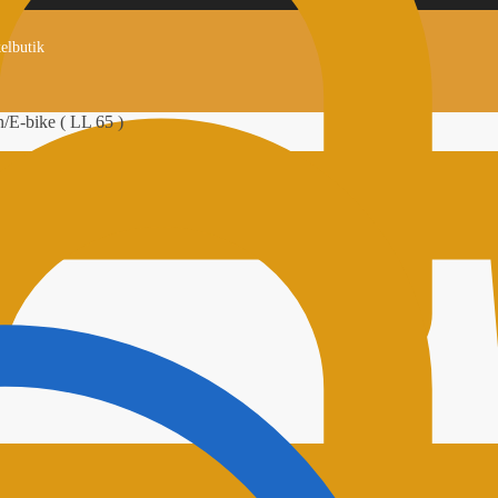
kelbutik
n/E-bike ( LL 65 )