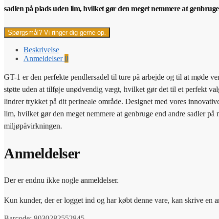
sadlen på plads uden lim, hvilket gør den meget nemmere at genbruge
Spørgsmål? Vi ringer dig gerne op.
Beskrivelse
Anmeldelser
0
GT-1 er den perfekte pendlersadel til ture på arbejde og til at møde 
støtte uden at tilføje unødvendig vægt, hvilket gør det til et perfekt 
lindrer trykket på dit perineale område. Designet med vores innovati
lim, hvilket gør den meget nemmere at genbruge end andre sadler på
miljøpåvirkningen.
Anmeldelser
Der er endnu ikke nogle anmeldelser.
Kun kunder, der er logget ind og har købt denne vare, kan skrive en 
Barcode:
8030282552845