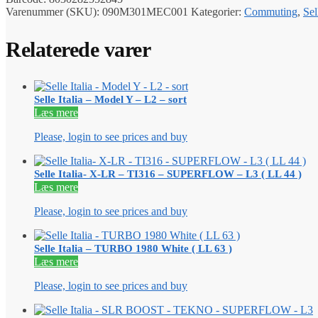
Varenummer (SKU):
090M301MEC001
Kategorier:
Commuting
,
Sel
Relaterede varer
Selle Italia – Model Y – L2 – sort
Læs mere
Please, login to see prices and buy
Selle Italia- X-LR – TI316 – SUPERFLOW – L3 ( LL 44 )
Læs mere
Please, login to see prices and buy
Selle Italia – TURBO 1980 White ( LL 63 )
Læs mere
Please, login to see prices and buy