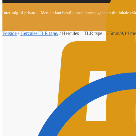
Intet salg til private – Men du kan bestille produkterne gennem din lokale cy
Forside
/
Hercules TLR tape.
/
Hercules – TLR tape – 35mm/9,14 me