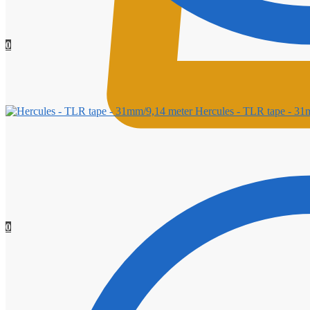
0
Hercules - TLR tape - 31
0