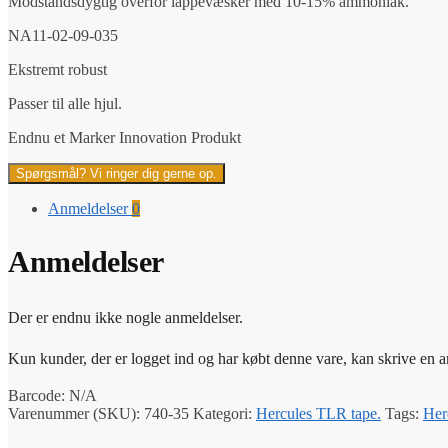
Modstandsdygtig overfor lappevæsker med 10-15% ammoniak.
NA11-02-09-035
Ekstremt robust
Passer til alle hjul.
Endnu et Marker Innovation Produkt
Spørgsmål? Vi ringer dig gerne op.
Anmeldelser
0
Anmeldelser
Der er endnu ikke nogle anmeldelser.
Kun kunder, der er logget ind og har købt denne vare, kan skrive en 
Barcode:
N/A
Varenummer (SKU):
740-35
Kategori:
Hercules TLR tape.
Tags:
Her