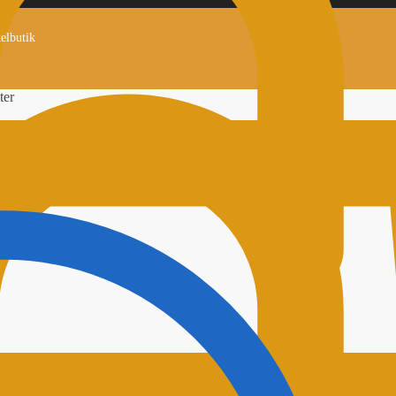
kelbutik
ter