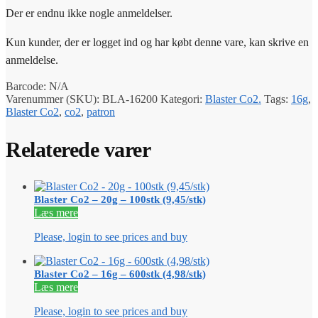
Der er endnu ikke nogle anmeldelser.
Kun kunder, der er logget ind og har købt denne vare, kan skrive en
anmeldelse.
Barcode:
N/A
Varenummer (SKU):
BLA-16200
Kategori:
Blaster Co2.
Tags:
16g
,
Blaster Co2
,
co2
,
patron
Relaterede varer
Blaster Co2 – 20g – 100stk (9,45/stk)
Læs mere
Please, login to see prices and buy
Blaster Co2 – 16g – 600stk (4,98/stk)
Læs mere
Please, login to see prices and buy