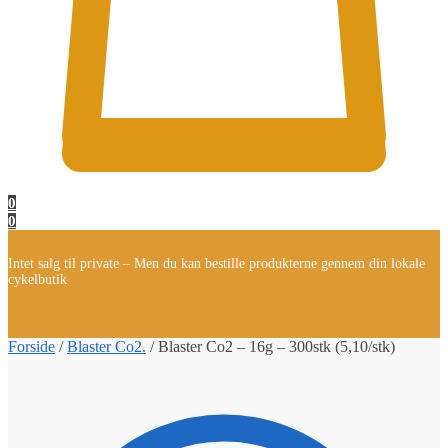
0
0
Intet salg til private – Men du kan bestille produkterne gennem din lokale
cykelbutik
Forside
/
Blaster Co2.
/
Blaster Co2 – 16g – 300stk (5,10/stk)