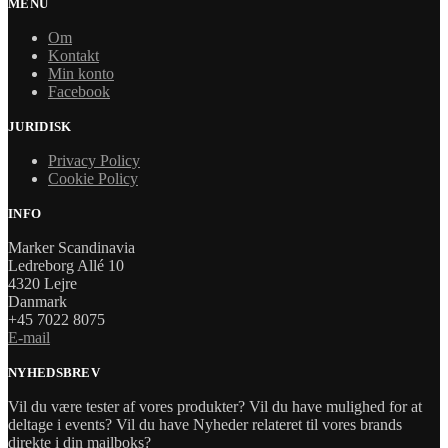
MENU
Om
Kontakt
Min konto
Facebook
JURIDISK
Privacy Policy
Cookie Policy
INFO
Marker Scandinavia
Ledreborg Allé 10
4320 Lejre
Danmark
+45 7022 8075
E-mail
NYHEDSBREV
Vil du være tester af vores produkter? Vil du have mulighed for at
deltage i events? Vil du have Nyheder relateret til vores brands
direkte i din mailboks?