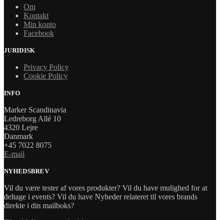
Om
Kontakt
Min konto
Facebook
JURIDISK
Privacy Policy
Cookie Policy
INFO
Marker Scandinavia
Ledreborg Allé 10
4320 Lejre
Danmark
+45 7022 8075
E-mail
NYHEDSBREV
Vil du være tester af vores produkter? Vil du have mulighed for at
deltage i events? Vil du have Nyheder relateret til vores brands
direkte i din mailboks?