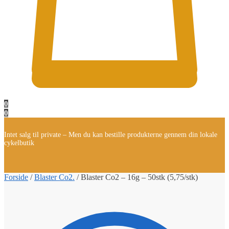
0
0
Intet salg til private – Men du kan bestille produkterne gennem din lokale
cykelbutik
Forside
/
Blaster Co2.
/
Blaster Co2 – 16g – 50stk (5,75/stk)