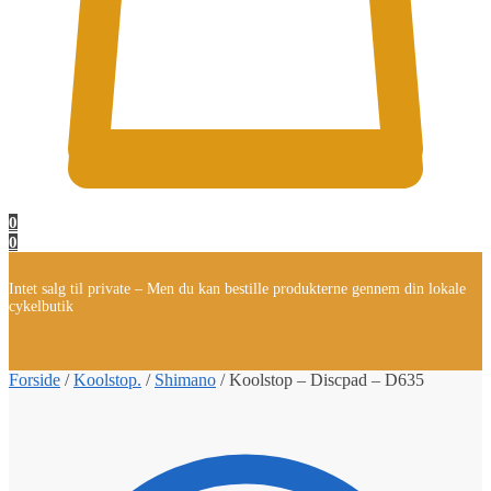
0
0
Intet salg til private – Men du kan bestille produkterne gennem din lokale
cykelbutik
Forside
/
Koolstop.
/
Shimano
/
Koolstop – Discpad – D635