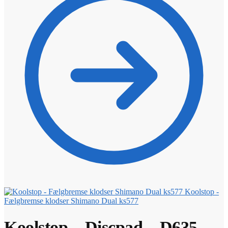
Koolstop -
Fælgbremse klodser Shimano Dual ks577
Koolstop – Discpad – D635