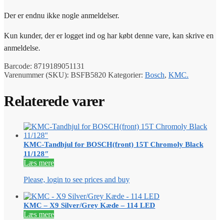
Der er endnu ikke nogle anmeldelser.
Kun kunder, der er logget ind og har købt denne vare, kan skrive en
anmeldelse.
Barcode:
8719189051131
Varenummer (SKU):
BSFB5820
Kategorier:
Bosch
,
KMC.
Relaterede varer
KMC-Tandhjul for BOSCH(front) 15T Chromoly Black
11/128″
Læs mere
Please, login to see prices and buy
KMC – X9 Silver/Grey Kæde – 114 LED
Læs mere