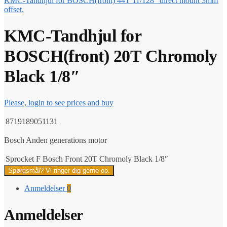
KMC-Tandhjul for BOSCH(front) 44T 11/128" direct mount 3mm
offset.
KMC-Tandhjul for
BOSCH(front) 20T Chromoly
Black 1/8″
Please, login to see prices and buy
8719189051131
Bosch Anden generations motor
Sprocket F Bosch Front 20T Chromoly Black 1/8″
Spørgsmål? Vi ringer dig gerne op.
Anmeldelser
0
Anmeldelser