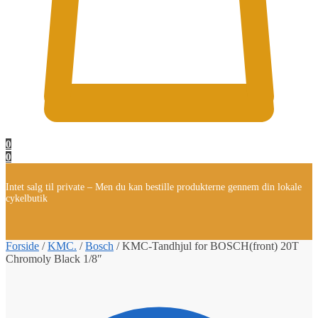
0
0
Intet salg til private – Men du kan bestille produkterne gennem din lokale
cykelbutik
Forside
/
KMC.
/
Bosch
/
KMC-Tandhjul for BOSCH(front) 20T
Chromoly Black 1/8″