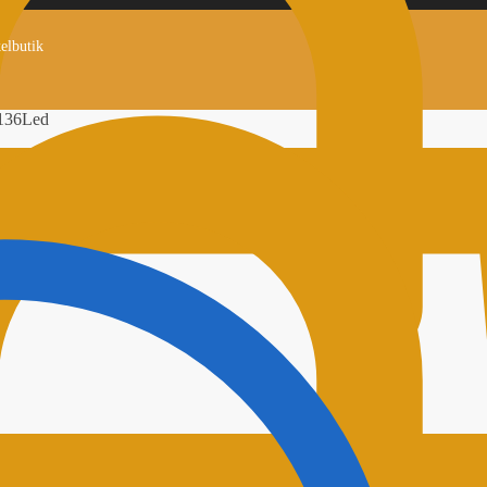
kelbutik
136Led