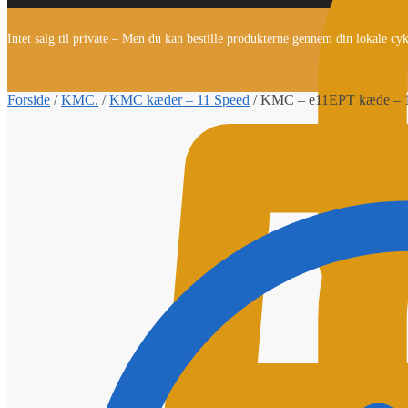
Intet salg til private – Men du kan bestille produkterne gennem din lokale cy
Forside
/
KMC.
/
KMC kæder – 11 Speed
/
KMC – e11EPT kæde – 