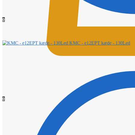
0
KMC - e12EPT kæde - 130Led
0