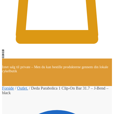
0
0
Intet salg til private – Men du kan bestille produkterne gennem din lokale
cykelbutik
Forside
/
Outlet.
/
Deda Parabolica 1 Clip-On Bar 31.7 – J-Bend –
black