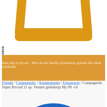
0
0
Intet salg til private – Men du kan bestille produkterne gennem din lokale
cykelbutik
Forside
/
Campagnolo.
/
Komponenter
/
Ergopower
/
Campagnolo
Super Record 11 sp. Venstre grebskrop My 09 -14