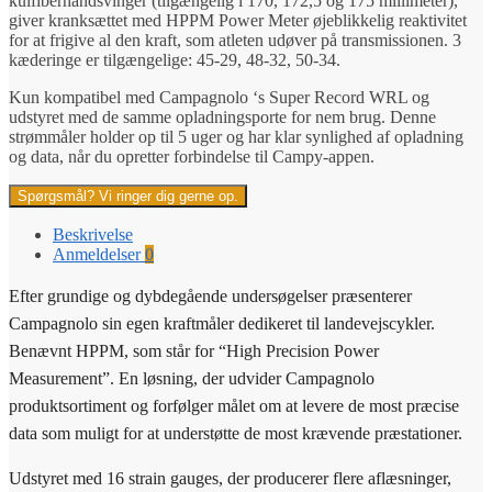
kulfiberhåndsvinger (tilgængelig i 170, 172,5 og 175 millimeter),
giver kranksættet med HPPM Power Meter øjeblikkelig reaktivitet
for at frigive al den kraft, som atleten udøver på transmissionen. 3
kæderinge er tilgængelige: 45-29, 48-32, 50-34.
Kun kompatibel med Campagnolo ‘s Super Record WRL og
udstyret med de samme opladningsporte for nem brug. Denne
strømmåler holder op til 5 uger og har klar synlighed af opladning
og data, når du opretter forbindelse til Campy-appen.
Spørgsmål? Vi ringer dig gerne op.
Beskrivelse
Anmeldelser
0
Efter grundige og dybdegående undersøgelser præsenterer
Campagnolo sin egen kraftmåler dedikeret til landevejscykler.
Benævnt HPPM, som står for “High Precision Power
Measurement”. En løsning, der udvider Campagnolo
produktsortiment og forfølger målet om at levere de most præcise
data som muligt for at understøtte de most krævende præstationer.
Udstyret med 16 strain gauges, der producerer flere aflæsninger,