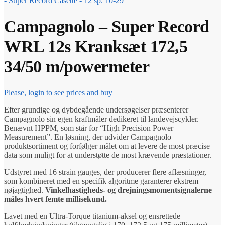
- Super Record Casette - 12 sp. 10-29
Campagnolo – Super Record
WRL 12s Kranksæt 172,5
34/50 m/powermeter
Please, login to see prices and buy
Efter grundige og dybdegående undersøgelser præsenterer
Campagnolo sin egen kraftmåler dedikeret til landevejscykler.
Benævnt HPPM, som står for “High Precision Power
Measurement”. En løsning, der udvider Campagnolo
produktsortiment og forfølger målet om at levere de most præcise
data som muligt for at understøtte de most krævende præstationer.
Udstyret med 16 strain gauges, der producerer flere aflæsninger,
som kombineret med en specifik algoritme garanterer ekstrem
nøjagtighed.
Vinkelhastigheds- og drejningsmomentsignalerne
måles hvert femte millisekund.
Lavet med en Ultra-Torque titanium-aksel og ensrettede