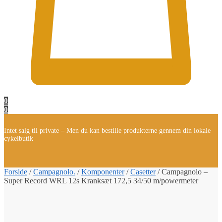
0
0
Intet salg til private – Men du kan bestille produkterne gennem din lokale
cykelbutik
Forside
/
Campagnolo.
/
Komponenter
/
Casetter
/
Campagnolo –
Super Record WRL 12s Kranksæt 172,5 34/50 m/powermeter