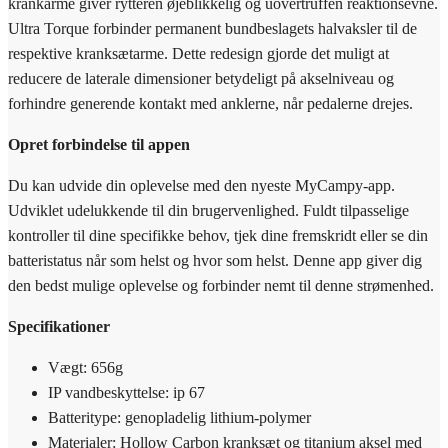
krankarme giver rytteren øjeblikkelig og uovertruffen reaktionsevne.
Ultra Torque forbinder permanent bundbeslagets halvaksler til de
respektive kranksætarme. Dette redesign gjorde det muligt at
reducere de laterale dimensioner betydeligt på akselniveau og
forhindre generende kontakt med anklerne, når pedalerne drejes.
Opret forbindelse til appen
Du kan udvide din oplevelse med den nyeste MyCampy-app.
Udviklet udelukkende til din brugervenlighed. Fuldt tilpasselige
kontroller til dine specifikke behov, tjek dine fremskridt eller se din
batteristatus når som helst og hvor som helst. Denne app giver dig
den bedst mulige oplevelse og forbinder nemt til denne strømenhed.
Specifikationer
Vægt: 656g
IP vandbeskyttelse: ip 67
Batteritype: genopladelig lithium-polymer
Materialer: Hollow Carbon kranksæt og titanium aksel med