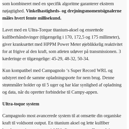
som kombineret med en specifik algoritme garanterer ekstrem
nøjagtighed.
Vinkelhastigheds- og drejningsmomentsignalerne
måles hvert femte millisekund.
Lavet med en Ultra-Torque titanium-aksel og ensrettede
kulfiberhåndsvinger (tilgængelig i 170, 172,5 og 175 millimeter),
giver kranksættet med HPPM Power Meter øjeblikkelig reaktivitet
for at frigive al den kraft, som atleten udøver på transmissionen. 3
kæderinge er tilgængelige: 45-29, 48-32, 50-34.
Kun kompatibel med Campagnolo ‘s Super Record WRL og
udstyret med de samme opladningsporte for nem brug. Denne
strømmåler holder op til 5 uger og har klar synlighed af opladning
og data, når du opretter forbindelse til Campy-appen.
Ultra-toque system
Campagnolo most avancerede system til at omsætte din organiske
kraft til voldsomt output. En titanium aksel og lette kulfiber