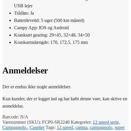
USB lejer
Trådløs: Ja
Batterilevetid: 5 uger (500 km måned)
Campy App: IOS og Android
Kranksæt gearing: 29×45, 32×48, 34×50
Krankarmslængde: 170, 172,5, 175 mm
Anmeldelser
Der er endnu ikke nogle anmeldelser.
Kun kunder, der er logget ind og har købt denne vare, kan skrive en
anmeldelse.
Barcode:
N/A
Varenummer (SKU):
FCP0-SR2240
Kategorier:
12 speed serie
,
Campagnolo.
,
Casetter
Tags:
12 speed
,
campa
,
campagnolo
,
super