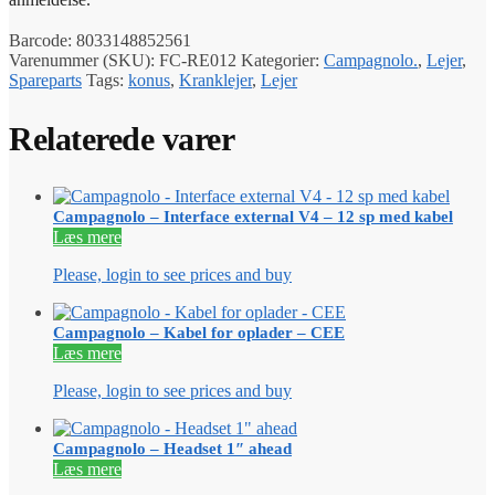
Barcode:
8033148852561
Varenummer (SKU):
FC-RE012
Kategorier:
Campagnolo.
,
Lejer
,
Spareparts
Tags:
konus
,
Kranklejer
,
Lejer
Relaterede varer
Campagnolo – Interface external V4 – 12 sp med kabel
Læs mere
Please, login to see prices and buy
Campagnolo – Kabel for oplader – CEE
Læs mere
Please, login to see prices and buy
Campagnolo – Headset 1″ ahead
Læs mere