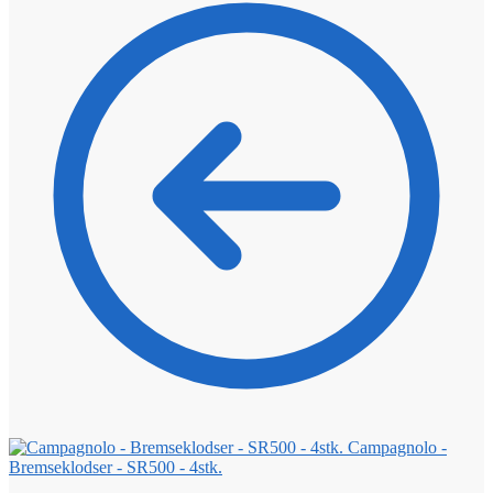
Campagnolo -
Bremseklodser - SR500 - 4stk.