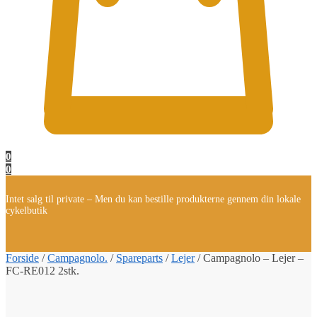
0
0
Intet salg til private – Men du kan bestille produkterne gennem din lokale
cykelbutik
Forside
/
Campagnolo.
/
Spareparts
/
Lejer
/
Campagnolo – Lejer –
FC-RE012 2stk.