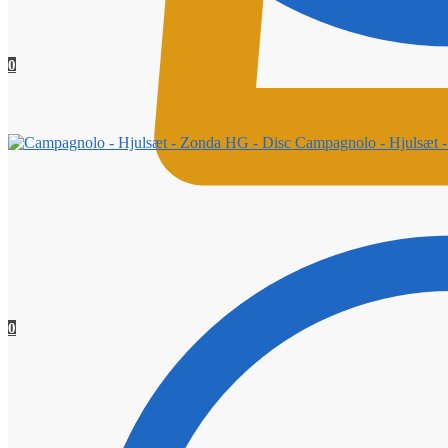
0
Campagnolo - Hjulsæt 
0