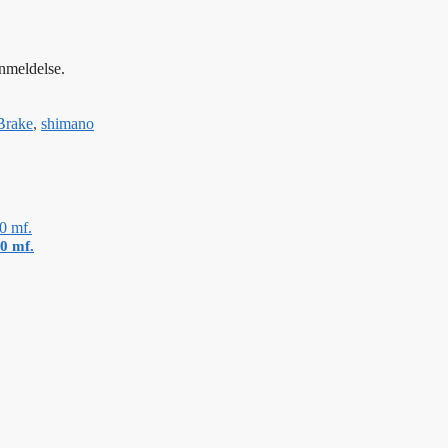
anmeldelse.
Brake
,
shimano
0 mf.