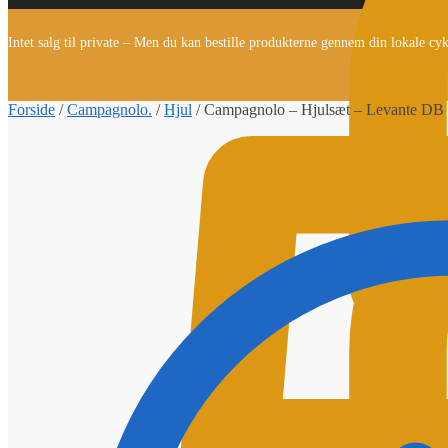
Intet salg til private – Men du kan bestille produkterne gennem din lokale cy
Forside
/
Campagnolo.
/
Hjul
/
Campagnolo – Hjulsæt – Levante D