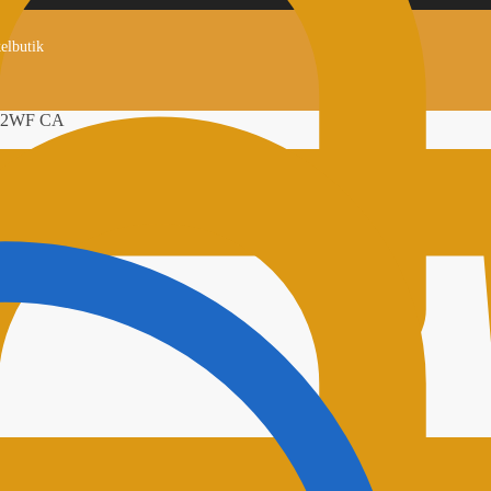
kelbutik
B 2WF CA