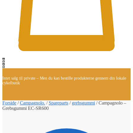
0
0
Intet salg til private – Men du kan bestille produkterne gennem din lokale
cykelbutik
Forside
/
Campagnolo.
/
Spareparts
/
grebsgummi
/
Campagnolo –
Grebsgummi EC-SR600