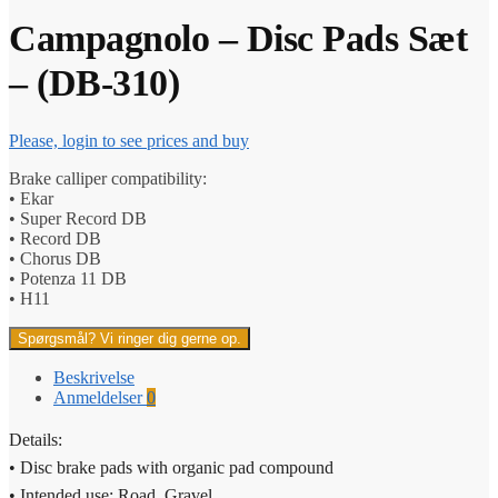
Campagnolo – Disc Pads Sæt
– (DB-310)
Please, login to see prices and buy
Brake calliper compatibility:
• Ekar
• Super Record DB
• Record DB
• Chorus DB
• Potenza 11 DB
• H11
Spørgsmål? Vi ringer dig gerne op.
Beskrivelse
Anmeldelser
0
Details:
• Disc brake pads with organic pad compound
• Intended use: Road, Gravel