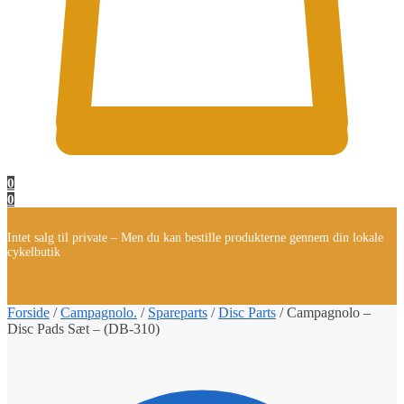
0
0
Intet salg til private – Men du kan bestille produkterne gennem din lokale
cykelbutik
Forside
/
Campagnolo.
/
Spareparts
/
Disc Parts
/
Campagnolo –
Disc Pads Sæt – (DB-310)